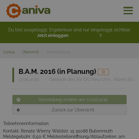
Du bist ausgeloggt. Ergebnisse sind nur eingeloggt sichtbar.
Jetzt einloggen
X
Caniva
Übersicht
Veranstaltung
B.A.M. 2016 (in Planung)
17.06.2016
Gelände des SV OG Neu-Ulm , Albert-Schweitzer-Str. Neu-Ulm , 89231 Neu-Ulm
Anmeldung endete am 07.06.2016
Zurück zur Übersicht
Teilnehmerinformation:
Kontakt: Renate Wierny Waldstr. 15 91088 Bubenreuth
Meldegebühr: 6,50 € Meldestellenöffnung/Ablaufzeiten: am