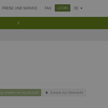
LOGIN
PREISE UND SERVICE
FAQ
DE
X
g endete am 15.06.2016
Zurück zur Übersicht