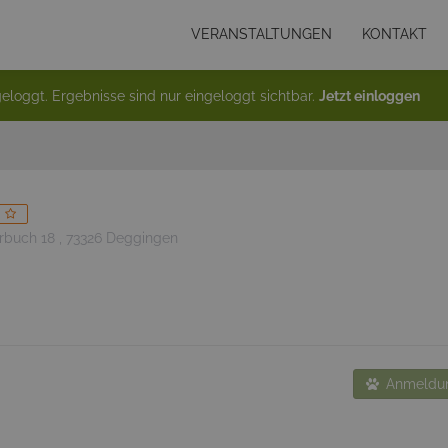
VERANSTALTUNGEN
KONTAKT
eloggt. Ergebnisse sind nur eingeloggt sichtbar.
Jetzt einloggen
rbuch 18 , 73326 Deggingen
Anmeldun