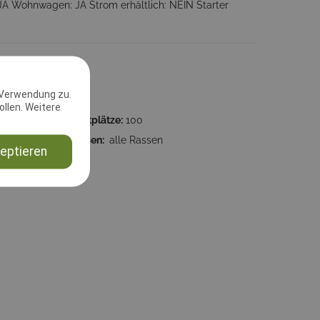
JA Wohnwagen: JA Strom erhältlich: NEIN Starter
 Verwendung zu.
llen. Weitere
:00:00
Startplätze:
100
6
Rassen:
alle Rassen
eptieren