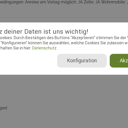
bedingungen: Anreise am Vortag möglich: JA Zelte: JA Wohnmobile: 
 deiner Daten ist uns wichtig!
okumente
ookies. Durch Bestätigen des Buttons "Akzeptieren" stimmen Sie der
"Konfigurieren" können Sie auswählen, welche Cookies Sie zulassen wo
ebeginn:
04.04.2016 00:01:00
Meldeschluss:
15.06.2016 00
alten Sie in hier:
Datenschutz.
chtender Verein:
SV OG Oberes
Adresse:
Osterbuch 18 , 7332
Konfiguration
Akz
l
Deggingen
gen!