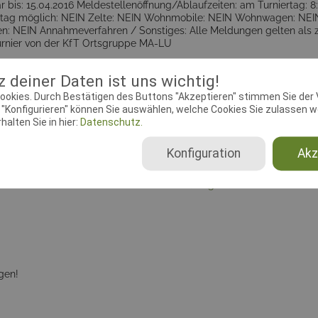
 bis: 15.04.2016 Meldestellenöffnung/Ablaufzeiten: am Turniertag: 8
ag möglich: NEIN Zelte: NEIN Wohnmobile: NEIN Wohnwagen: NEIN St
 NEIN Annahmeverfahren / Sonstiges: Alle Meldungen gelten als zeitg
Turnier von der KfT Ortsgruppe MA-LU
 deiner Daten ist uns wichtig!
ookies. Durch Bestätigen des Buttons "Akzeptieren" stimmen Sie der
okumente
"Konfigurieren" können Sie auswählen, welche Cookies Sie zulassen wo
alten Sie in hier:
Datenschutz.
ebeginn:
01.03.2016 00:01:00
Meldeschluss:
22.03.2016 00
Konfiguration
Akz
chtender Verein:
HSV LU-
Adresse:
Teichgasse 33, 6706
enheim
Ludwigshafen
gen!