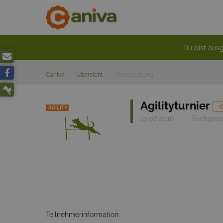
Du bist ausg
Caniva
Übersicht
Veranstaltung
Agilityturnier
AGILITY
19.06.2016
Teichgass
Teilnehmerinformation: