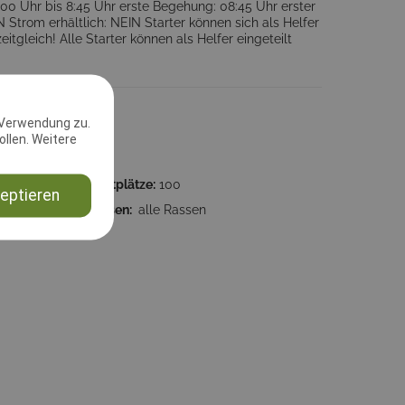
:00 Uhr bis 8:45 Uhr erste Begehung: 08:45 Uhr erster
rom erhältlich: NEIN Starter können sich als Helfer
leich! Alle Starter können als Helfer eingeteilt
 Verwendung zu.
llen. Weitere
:00:00
Startplätze:
100
eptieren
3
Rassen:
alle Rassen