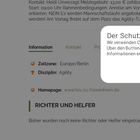
Kontakt: Heidi Unverzagt Meldegebühr: 13,00 € zahlbar
Start: 09:00 Uhr Rahmenbedingungen: Anreise am Vort
anbieten: NEIN Es werden Mannschaftsläufe angeboten:
werden! Am Vortag findet auf dem Platz das Agility-
Der Schutz
Wir verwenden C
Information
Kontakt
Prüfungsleiter
D
Über den Button 
Informationen erh
Zeitzone:
Europe/Berlin
Meld
Disziplin:
Agility
Ausri
Fries
Homepage:
www.hsv-lu-friesenheim.de
RICHTER UND HELFER
Bisher wurden noch keine Richter oder Helfer eingetra