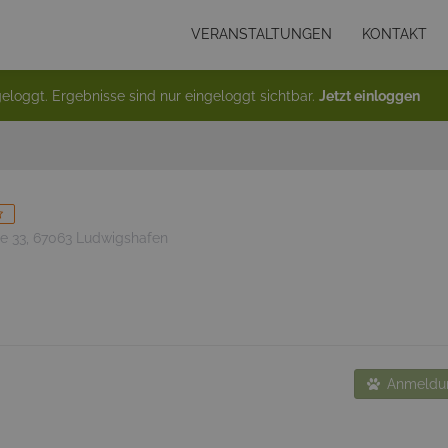
VERANSTALTUNGEN
KONTAKT
eloggt. Ergebnisse sind nur eingeloggt sichtbar.
Jetzt einloggen
e 33, 67063 Ludwigshafen
Anmeldun