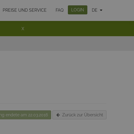
LOGIN
PREISE UND SERVICE
FAQ
DE
X
g endete am 22.03.2016
Zurück zur Übersicht