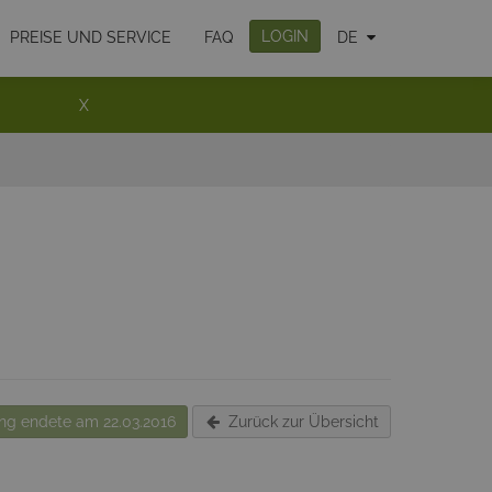
LOGIN
PREISE UND SERVICE
FAQ
DE
X
g endete am 22.03.2016
Zurück zur Übersicht