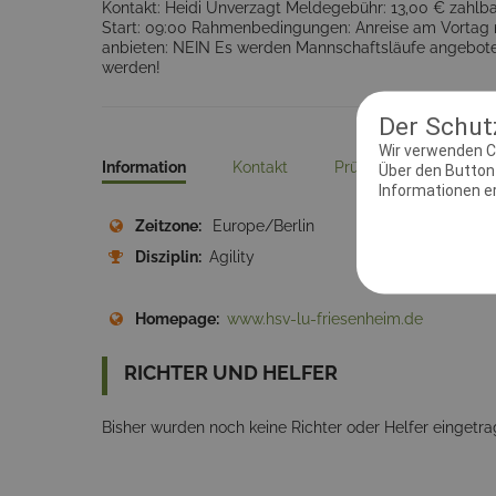
Kontakt: Heidi Unverzagt Meldegebühr: 13,00 € zahlbar
Start: 09:00 Rahmenbedingungen: Anreise am Vortag m
anbieten: NEIN Es werden Mannschaftsläufe angeboten:
werden!
Der Schutz
Wir verwenden C
Information
Kontakt
Prüfungsleiter
D
Über den Button 
Informationen erh
Zeitzone:
Europe/Berlin
Meld
Disziplin:
Agility
Ausri
Fries
Homepage:
www.hsv-lu-friesenheim.de
RICHTER UND HELFER
Bisher wurden noch keine Richter oder Helfer eingetra