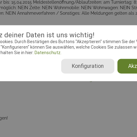
 bis: 15.04.2015 Meldestellenöffnung/Ablaufzeiten: am Turniertag: 8
öglich: NEIN Zelte: NEIN Wohnmobile: NEIN Wohnwagen: NEIN Strom 
 NEIN Annahmeverfahren / Sonstiges: Alle Meldungen gelten als zeitg
 deiner Daten ist uns wichtig!
ookies. Durch Bestätigen des Buttons "Akzeptieren" stimmen Sie der
okumente
"Konfigurieren" können Sie auswählen, welche Cookies Sie zulassen wo
alten Sie in hier:
Datenschutz.
ebeginn:
01.03.2016 00:01:00
Meldeschluss:
22.03.2016 00
Konfiguration
Akz
chtender Verein:
HSV LU-
Adresse:
Teichgasse 33, 6706
enheim
Ludwigshafen
gen!