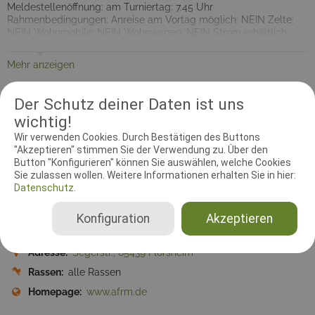
Meldestellenöffnung: am Turniertag: 7.45 Uhr
Rahmenbedingungen: Anreise am Vortag möglich: NEIN Zelte:
NEIN Wohnmobile: NEIN Wohnwagen: NEIN Strom erhältlich:
NEIN Starter können sich als Helfer anbieten: NEIN Es werden
Mannschaftsläufe angeboten: NEIN Annahmeverfahren /
Mehr anzeigen
Sonstiges: Alle Meldungen gelten zeitgleich!
Information
Kontakt
Prüfungsleiter
Dokumente
Der Schutz deiner Daten ist uns
wichtig!
Zeitzone:
Europe/Berlin
Wir verwenden Cookies. Durch Bestätigen des Buttons
"Akzeptieren" stimmen Sie der Verwendung zu. Über den
Meldebeginn:
02.04.2016 00:01:00
Button "Konfigurieren" können Sie auswählen, welche Cookies
Meldeschluss:
10.04.2016 00:00:00
Sie zulassen wollen. Weitere Informationen erhalten Sie in hier:
Datenschutz.
Startplätze:
100
Disziplin:
Agility
Konfiguration
Akzeptieren
Ausrichtender Verein:
Agility Freunde Rhein-Main
Adresse:
Segerstr., 65439 Flörsheim
Rassen:
alle Rassen
Homepage:
www.afrm.de