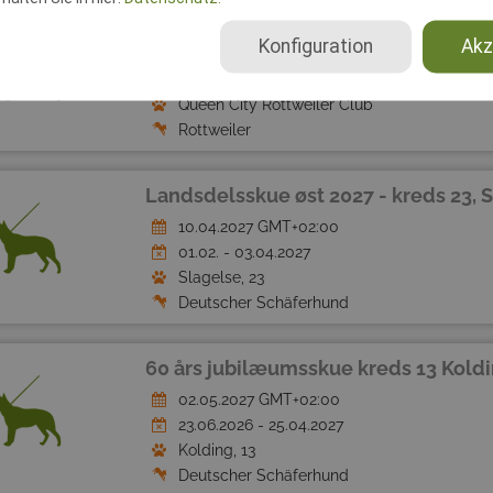
2026 Queen City Rottweiler Show
Konfiguration
Akz
05.12.2026 - 06.12.2026 GMT-04:00
20.07. - 18.11.2026
Queen City Rottweiler Club
Rottweiler
Landsdelsskue øst 2027 - kreds 23, S
10.04.2027 GMT+02:00
01.02. - 03.04.2027
Slagelse, 23
Deutscher Schäferhund
60 års jubilæumsskue kreds 13 Kold
02.05.2027 GMT+02:00
23.06.2026 - 25.04.2027
Kolding, 13
Deutscher Schäferhund