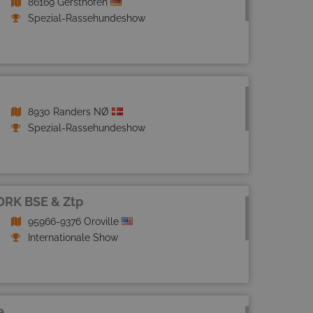
86169 Gersthofen
Spezial-Rassehundeshow
8930 Randers NØ
Spezial-Rassehundeshow
DRK BSE & Ztp
95966-9376 Oroville
Internationale Show
e