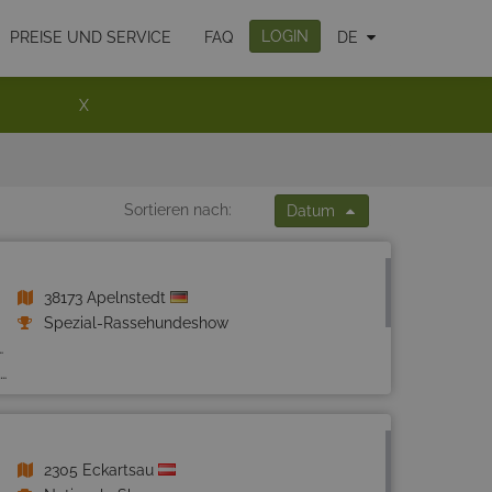
LOGIN
PREISE UND SERVICE
FAQ
DE
X
Sortieren nach:
Datum
38173 Apelnstedt
Spezial-Rassehundeshow
2305 Eckartsau