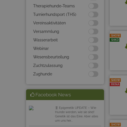
Therapiehunde-Teams
Turnierhundsport (THS)
Vereinsaktivitäten
Versammlung
SHOW
Wasserarbeit
SHKD
Webinar
Wesensbeurteilung
Zuchtzulassung
Zughunde
SHOW
RKNA
Facebook News
🧬 Epigenetik UPDATE – Wie
Hunde werden, wie sie sind!
Genetik ist das Eine. Aber alles
um uns her...
SHOW