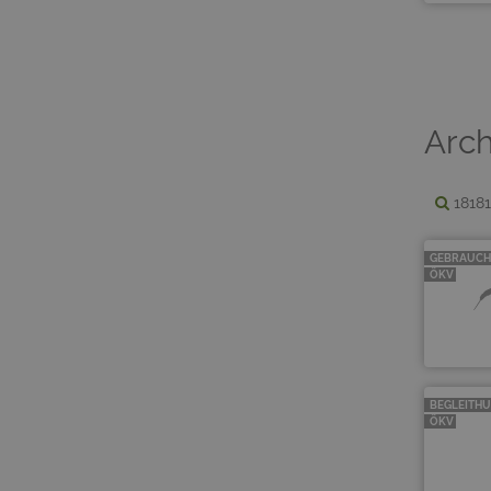
Arch
18181
GEBRAUCH
ÖKV
BEGLEITH
ÖKV