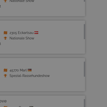
Nationale Show
t
2305 Eckartsau
Nationale Show
t
45770 Marl
Spezial-Rassehundeshow
ove