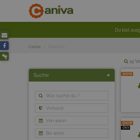
Du bist ausg
Caniva
Übersicht
19 Ve
Suche
SHOW
SHOW
ÖKV