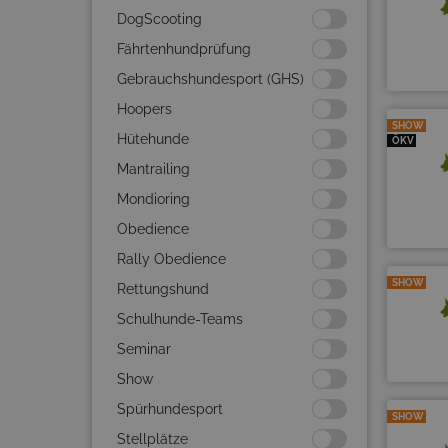
DogScooting
Fährtenhundprüfung
Gebrauchshundesport (GHS)
Hoopers
SHOW
Hütehunde
ÖKV
Mantrailing
Mondioring
Obedience
Rally Obedience
SHOW
Rettungshund
Schulhunde-Teams
Seminar
Show
Spürhundesport
SHOW
Stellplätze