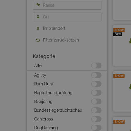
Ihr Standort
SHOW
ÖKV
Filter zurücksetzen
Kategorie
Alle
Agility
SHOW
Barn Hunt
Begleithundprüfung
Bikejöring
Bundessiegerzuchtschau
Canicross
SHOW
DogDancing