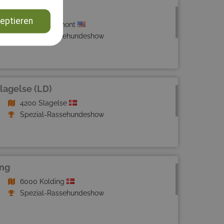
eptieren
28610 Claremont
Spezial-Rassehundeshow
lagelse (LD)
4200 Slagelse
Spezial-Rassehundeshow
ing
6000 Kolding
Spezial-Rassehundeshow