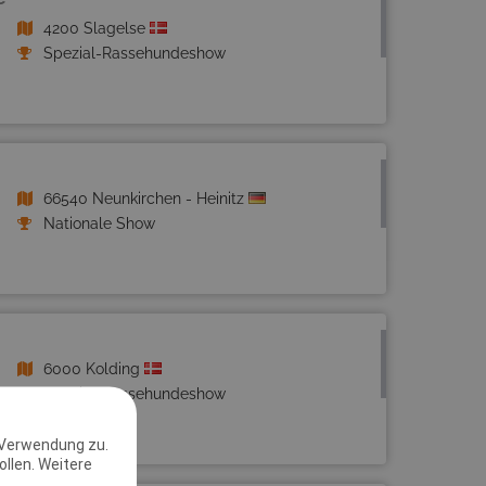
4200 Slagelse
Spezial-Rassehundeshow
66540 Neunkirchen - Heinitz
Nationale Show
6000 Kolding
Spezial-Rassehundeshow
 Verwendung zu.
llen. Weitere