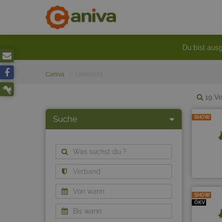
Du bist ausg
Caniva
Übersicht
19 Ve
Suche
SHOW
SHOW
ÖKV