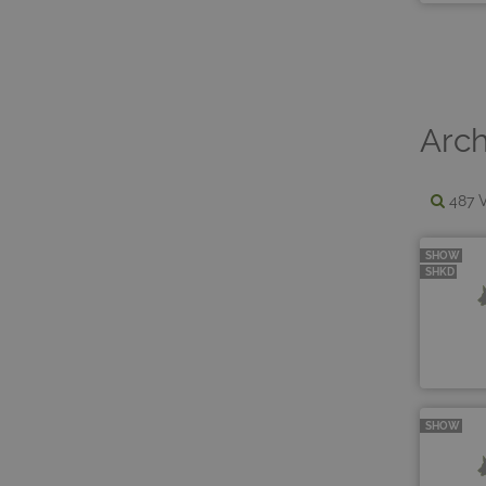
Arch
487 V
SHOW
SHKD
SHOW