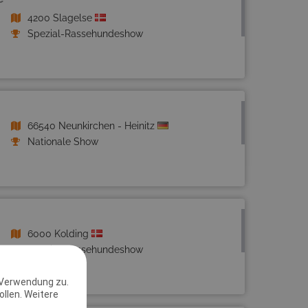
4200 Slagelse
Spezial-Rassehundeshow
66540 Neunkirchen - Heinitz
Nationale Show
6000 Kolding
Spezial-Rassehundeshow
 Verwendung zu.
llen. Weitere