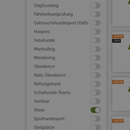
DogScooting
Fährtenhundprüfung
Gebrauchshundesport (GHS)
Hoopers
SHOW
Hütehunde
ÖKV
Mantrailing
Mondioring
Obedience
Rally Obedience
SHOW
Rettungshund
Schulhunde-Teams
Seminar
Show
Spürhundesport
SHOW
Stellplätze