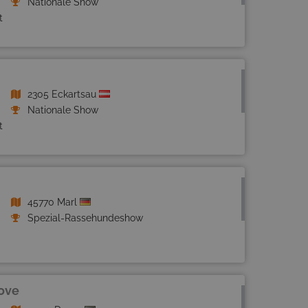
Nationale Show
t
2305 Eckartsau
Nationale Show
t
45770 Marl
Spezial-Rassehundeshow
ove