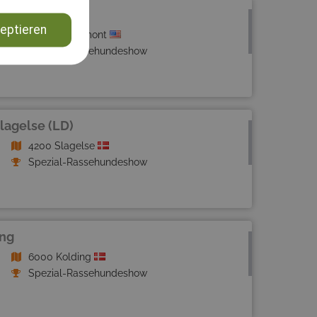
eptieren
28610 Claremont
Spezial-Rassehundeshow
lagelse (LD)
4200 Slagelse
Spezial-Rassehundeshow
ing
6000 Kolding
Spezial-Rassehundeshow