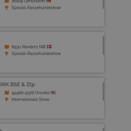
86169 Gersthofen
Spezial-Rassehundeshow
8930 Randers NØ
Spezial-Rassehundeshow
DRK BSE & Ztp
95966-9376 Oroville
Internationale Show
e