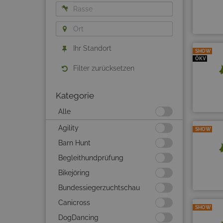
Ihr Standort
SHOW
ÖKV
Filter zurücksetzen
Kategorie
Alle
Agility
SHOW
Barn Hunt
Begleithundprüfung
Bikejöring
Bundessiegerzuchtschau
Canicross
SHOW
DogDancing