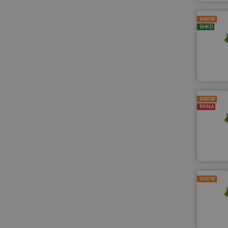
SHOW
SHKD
SHOW
RKNA
SHOW