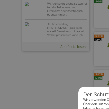
SHKD
🆕👉Ab sofort online: Kostenfrei
für alle Teilnehmer des
Liveevents oder nachträglich
buchbar unter ...
🔥 Showhandling
MASTERCLASS – bald ist es
soweit! Gemeinsam mit Isabel
Weber präsentieren wir euch ...
SHOW
DMC
Alle Posts lesen
SHOW
SHKD
Der Schutz
Wir verwenden C
Über den Button 
Informationen erh