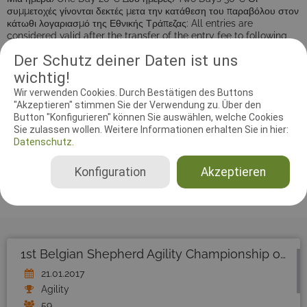
συμμετοχές γίνονται δεκτές μετα την κατάθεση του παραβόλου στον
κάτωθι λογαριασμό της Εθνικής Τράπεζας: All entries are
considered valid after the transfer of the entry fee to following
National Bank of Greece account: ΙΒΑΝ
Der Schutz deiner Daten ist uns
GR0901106540000065470028310 BIC ETHNGRAA
wichtig!
Wir verwenden Cookies. Durch Bestätigen des Buttons
"Akzeptieren" stimmen Sie der Verwendung zu. Über den
RICHTER UND HELFER
Button "Konfigurieren" können Sie auswählen, welche Cookies
Sie zulassen wollen. Weitere Informationen erhalten Sie in hier:
Datenschutz.
Bisher wurden noch keine Richter oder Helfer eingetragen!
Konfiguration
Akzeptieren
1st Belgian Shepherd Agility Championship of Greece - Tag 1
21.01.2017
Agility
59