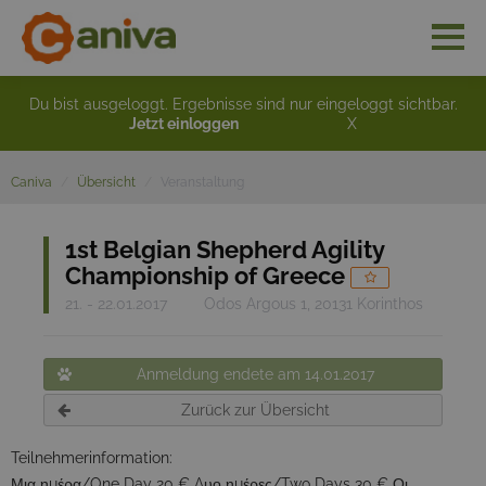
Du bist ausgeloggt. Ergebnisse sind nur eingeloggt sichtbar.
Jetzt einloggen
X
Caniva
Übersicht
Veranstaltung
1st Belgian Shepherd Agility
Championship of Greece
21. - 22.01.2017
Odos Argous 1, 20131 Korinthos
Anmeldung endete am 14.01.2017
Zurück zur Übersicht
Teilnehmerinformation:
Μια ημέρα/One Day 20 € Δυο ημέρες/Two Days 30 € Οι