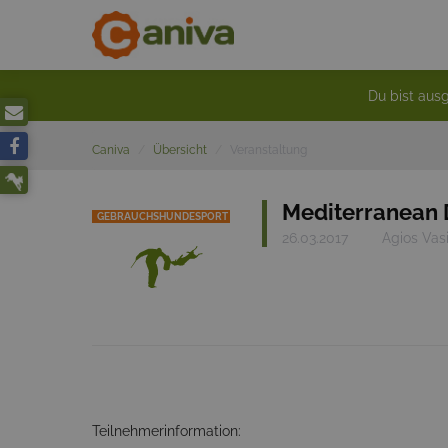
Du bist ausg
Caniva
Übersicht
Veranstaltung
Mediterranean 
GEBRAUCHSHUNDESPORT
26.03.2017
Agios Vasi
Teilnehmerinformation: