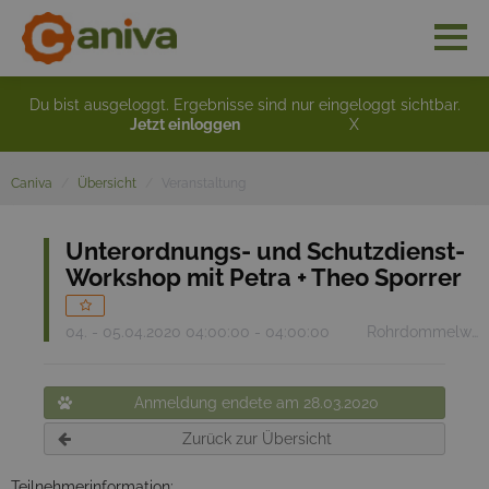
Du bist ausgeloggt. Ergebnisse sind nur eingeloggt sichtbar.
Jetzt einloggen
X
Caniva
Übersicht
Veranstaltung
Unterordnungs- und Schutzdienst-
Workshop mit Petra + Theo Sporrer
04. - 05.04.2020 04:00:00 - 04:00:00
Rohrdommelweg 36, 81249 München München
Anmeldung endete am 28.03.2020
Zurück zur Übersicht
Teilnehmerinformation: