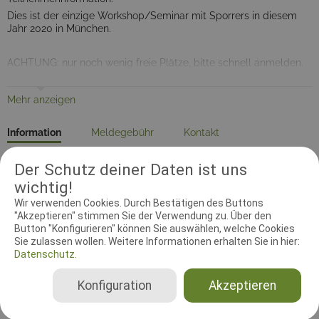
Dies ist der einzige Workshop/Seminar mit Sporrers in diesem
Jahr 2020 in München.
ACHTUNG: nur noch wenig freie Plätze, bitte schnell anmelden.
Bitte melden bei Andreas Sroder 0179/1197932 oder
Mehr anzeigen
asroder@gmx.de
Information
Meldegebühr
Kontakt
Der Schutz deiner Daten ist uns
Seminarleiter
Dokumente
wichtig!
Wir verwenden Cookies. Durch Bestätigen des Buttons
Zeitzone:
Europe/Berlin
"Akzeptieren" stimmen Sie der Verwendung zu. Über den
Startdatum:
04.04.2020 04:00:00
Button "Konfigurieren" können Sie auswählen, welche Cookies
Sie zulassen wollen. Weitere Informationen erhalten Sie in hier:
Enddatum:
05.04.2020 04:00:00
Datenschutz.
Meldebeginn:
27.02.2020 00:00:00
Konfiguration
Akzeptieren
Meldeschluss:
28.03.2020 23:59:59
Participants Seminar mit Hund:
15