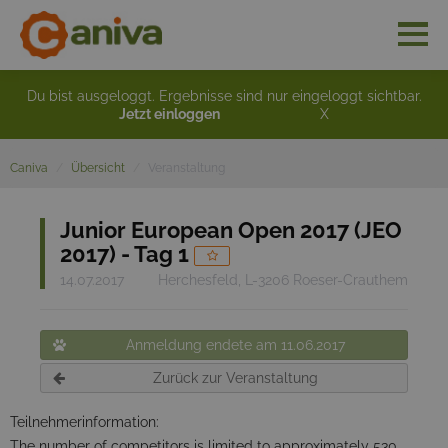
Du bist ausgeloggt. Ergebnisse sind nur eingeloggt sichtbar.
Jetzt einloggen
X
Caniva
Übersicht
Veranstaltung
Junior European Open 2017 (JEO
2017) - Tag 1
14.07.2017
Herchesfeld, L-3206 Roeser-Crauthem
Anmeldung endete am 11.06.2017
Zurück zur Veranstaltung
Teilnehmerinformation:
The number of competitors is limited to approximately 530