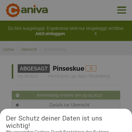
Du bist ausgeloggt. Ergebnisse sind nur eingeloggt sichtbar.
Jetzt einloggen
X
Caniva
Übersicht
Veranstaltung
Pinseskue
ABGESAGT
05.06.2017
Herningvej 139, 6950 Ringkøbing
Anmeldung endete am 29.05.2017
Zurück zur Übersicht
Der Schutz deiner Daten ist uns
wichtig!
RICHTER UND HELFER
Wir verwenden Cookies. Durch Bestätigen des Buttons