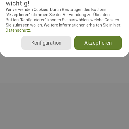
wichtig!
RICHTER UND HELFER
Wir verwenden Cookies. Durch Bestätigen des Buttons
Leistungsrichter
Schutzdiensthelfer
"Akzeptieren" stimmen Sie der Verwendung zu. Über den
Button "Konfigurieren" können Sie auswählen, welche Cookies
Sie zulassen wollen. Weitere Informationen erhalten Sie in hier:
Leistungsrichter
Datenschutz.
Christine Hinteregger
Österreich
Konfiguration
Akzeptieren
A