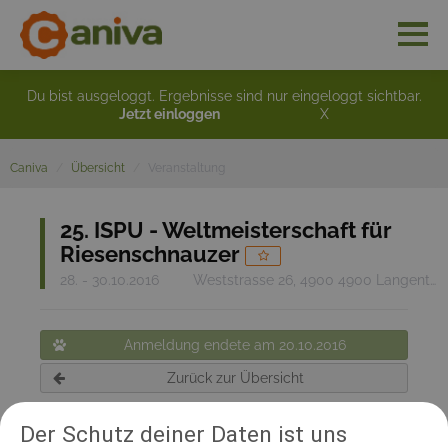
Du bist ausgeloggt. Ergebnisse sind nur eingeloggt sichtbar.
Jetzt einloggen
X
Caniva
Übersicht
Veranstaltung
25. ISPU - Weltmeisterschaft für
Riesenschnauzer
28. - 30.10.2016
Weststrasse 26, 4900 4900 Langenthal
Anmeldung endete am 20.10.2016
Zurück zur Übersicht
Der Schutz deiner Daten ist uns