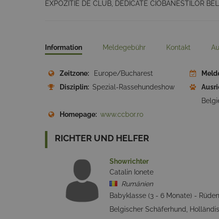
EXPOZITIE DE CLUB, DEDICATE CIOBANESTILOR BEL
Information
Meldegebühr
Kontakt
Au
Zeitzone:
Europe/Bucharest
Meld
Disziplin:
Spezial-Rassehundeshow
Ausri
Belgi
Homepage:
www.ccbor.ro
RICHTER UND HELFER
Showrichter
Catalin Ionete
Rumänien