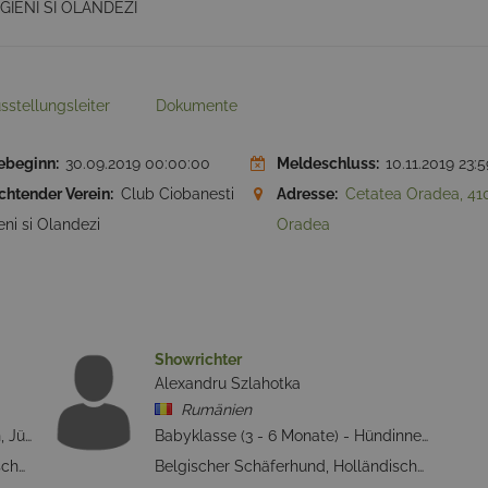
GIENI SI OLANDEZI
sstellungsleiter
Dokumente
ebeginn:
30.09.2019 00:00:00
Meldeschluss:
10.11.2019 23:5
chtender Verein:
Club Ciobanesti
Adresse:
Cetatea Oradea, 41
eni si Olandezi
Oradea
Showrichter
Alexandru Szlahotka
Rumänien
Babyklasse (3 - 6 Monate) - Rüden, Jüngstenklasse (6 - 9 Monate) - Rüden, Jugendklasse (9 - 18 Monate) - Rüden, Zwischenklasse (15 - 24 Monate) - Rüden, Offene Klasse - Rüden, Gebrauchshundeklasse (ab 15 Monate) - Rüden, Championklasse (ab 15 Monate) - Rüden, Veteranenklasse (ab 8 Jahre) - Rüden
Babyklasse (3 - 6 Monate) - Hündinnen, Jüngstenklasse (6 - 9 Monate) - Hündinnen, Jugendklasse (9 - 18 Monate) - Hündinnen, Zwischenklasse (15 - 24 Monate) - Hündinnen, Offene Klasse - Hündinnen, Gebrauchshundeklasse (ab 15 Monate) - Hündinnen, Championklasse (ab 15 Monate) - Hündinnen, Veteranenklasse (ab 8 Jahre) - Hündinnen
Belgischer Schäferhund, Holländischer Schäferhund
Belgischer Schäferhund, Holländischer Schäferhund