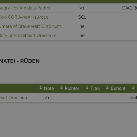
Angry Fox Amidala Padmé
V1
CAC, 
Dexi COR A-3054-18/015
SG1
Umara of Braveheart Oradinum
ne
Rory of Braveheart Oradinum
ne
ATE) - RÜDEN
Note
Richter
Titel
Bericht
heart Oradinum
V1
Ge