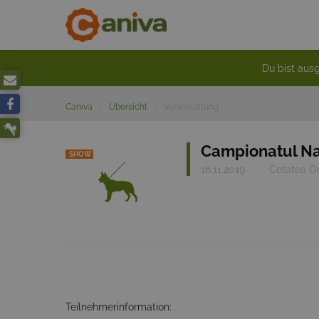
Du bist ausg
Caniva
Übersicht
Veranstaltung
Campionatul Na
SHOW
16.11.2019
Cetatea O
Teilnehmerinformation: