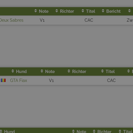
Note
Richter
Titel
Bericht
 Deux Sabres
V1
CAC
Zwi
Hund
Note
Richter
Titel
)
GTA Fiax
V1
CAC
Hund
Note
Richter
Titel