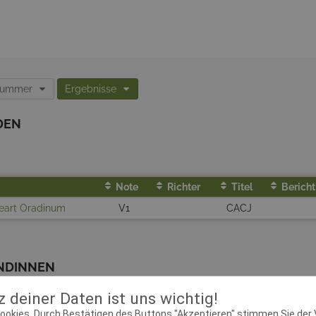
nummer
Ergebnisse
DEN
Note
Richter
Titel
Bericht
heart Oradinum
V1
CACJ
ÜNDINNEN
 deiner Daten ist uns wichtig!
ookies. Durch Bestätigen des Buttons "Akzeptieren" stimmen Sie der