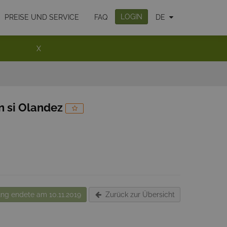
LOGIN
PREISE UND SERVICE
FAQ
DE
X
n si Olandez
ng endete am 10.11.2019
Zurück zur Übersicht