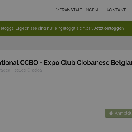
VERANSTALTUNGEN
KONTAKT
eloggt. Ergebnisse sind nur eingeloggt sichtbar.
Jetzt einloggen
tional CCBO - Expo Club Ciobanesc Belgia
radea, 410100 Oradea
Anmeldu