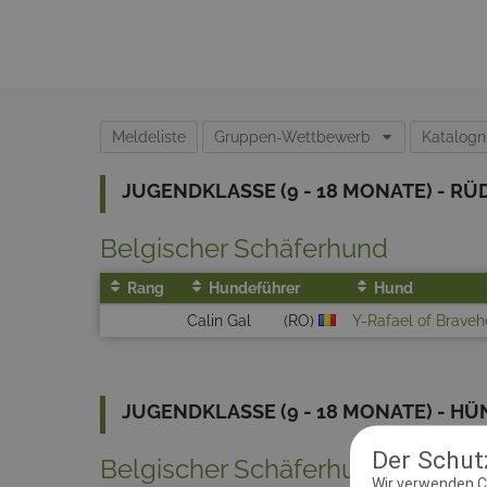
Meldeliste
Gruppen-Wettbewerb
Katalog
JUGENDKLASSE (9 - 18 MONATE) - RÜ
Belgischer Schäferhund
Rang
Hundeführer
Hund
Calin Gal
(RO)
Y-Rafael of Brave
JUGENDKLASSE (9 - 18 MONATE) - H
Der Schutz
Belgischer Schäferhund
Wir verwenden C