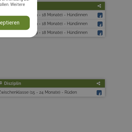
llen. Weitere
t
Disziplin
Jugendklasse (9 - 18 Monate) - Hündinnen
eptieren
Jugendklasse (9 - 18 Monate) - Hündinnen
Jugendklasse (9 - 18 Monate) - Hündinnen
Disziplin
Zwischenklasse (15 - 24 Monate) - Rüden