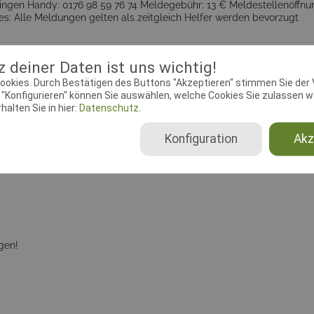
ngen Handy: 0176 98 59 76 74 Meldegebühr: 13 € Meldestellenöffnun
es: Alle Meldungen gelten als zeitgleich Helfer werden bevorzugt
 deiner Daten ist uns wichtig!
okumente
ookies. Durch Bestätigen des Buttons "Akzeptieren" stimmen Sie der
"Konfigurieren" können Sie auswählen, welche Cookies Sie zulassen wo
alten Sie in hier:
Datenschutz.
ebeginn:
15.02.2016 00:01:00
Meldeschluss:
07.03.2016 00
chtender Verein:
VdH Westhausen
Adresse:
Am Wolfersweg, 73
Konfiguration
Akz
Westhausen
gen!