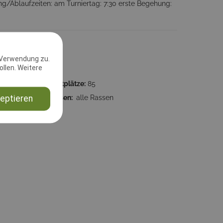
g/Ablaufzeiten: am Turniertag: 7:30 erste Begehung:
 Verwendung zu.
llen. Weitere
:00:00
Startplätze:
85
463
Rassen:
alle Rassen
eptieren