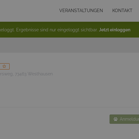
VERANSTALTUNGEN
KONTAKT
eloggt. Ergebnisse sind nur eingeloggt sichtbar.
Jetzt einloggen
rsweg, 73463 Westhausen
Anmeldun