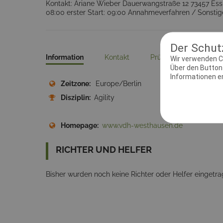
Kontakt: Ariane Wieber Dauerwangstraße 12 73457 Essi
08:00 erster Start: 09:00 Annahmeverfahren / Sonstig
Der Schutz
Information
Kontakt
Prüfungsleiter
D
Wir verwenden C
Über den Button 
Informationen erh
Zeitzone:
Europe/Berlin
Meld
Disziplin:
Agility
Ausri
Homepage:
www.vdh-westhausen.de
RICHTER UND HELFER
Bisher wurden noch keine Richter oder Helfer eingetra