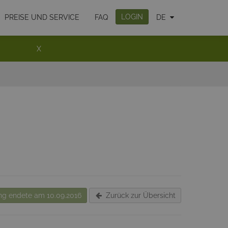
LOGIN
PREISE UND SERVICE
FAQ
DE
X
g endete am 10.09.2016
Zurück zur Übersicht