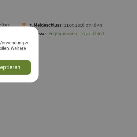
48:53
2. Meldeschluss:
21.09.2016 07:48:53
avd
Adresse:
Fuglerudveien , 2070 Råholt
 Verwendung zu.
llen. Weitere
eptieren