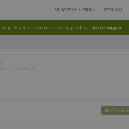
VERANSTALTUNGEN
KONTAKT
eloggt. Ergebnisse sind nur eingeloggt sichtbar.
Jetzt einloggen
eien , 2070 Råholt
Anmeldun