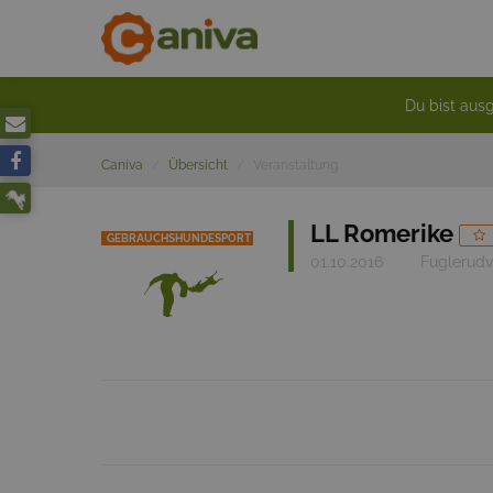
Du bist ausg
Caniva
Übersicht
Veranstaltung
LL Romerike
GEBRAUCHSHUNDESPORT
01.10.2016
Fuglerudv