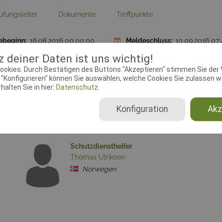
üfungsleiter
Dokumente
Treffpunkte
ebeginn:
16.08.2016 00:00:00
Meldeschluss:
10.09.2016 07:
lin:
IPO
Ausrichtender Verein:
NBFK 
 deiner Daten ist uns wichtig!
Oslo/Akershus LL Romerike
ookies. Durch Bestätigen des Buttons "Akzeptieren" stimmen Sie der
"Konfigurieren" können Sie auswählen, welche Cookies Sie zulassen wo
alten Sie in hier:
Datenschutz.
Konfiguration
Akz
Schutzdiensthelfer
Thomas Ulriksen
Norwegen