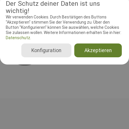
Der Schutz deiner Daten ist uns
keine Rückzahlung des Meldegeldes bei Nichterscheinen!
wichtig!
Wir verwenden Cookies. Durch Bestätigen des Buttons
"Akzeptieren" stimmen Sie der Verwendung zu. Über den
RICHTER UND HELFER
Button "Konfigurieren" können Sie auswählen, welche Cookies
Sie zulassen wollen. Weitere Informationen erhalten Sie in hier:
Datenschutz.
Leistungsrichter
Raphaela Handke
Konfiguration
Akzeptieren
Deutschland
Beginner (2025), Klasse 1 (2025), Klasse 2 (2025), Klasse 3 (2025)