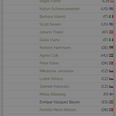
Roger Forrer
(CH)
Katlyn Schwarzwaelder
(US)
Barbara Valenti
(IT)
Scott Severs
(US)
Johann Thaler
(AT)
Giulia Viano
(IT)
Norbert Hartmann
(DE)
Agnes Csík
(HU)
Peter Faber
(DK)
Mikulecka Jaroslava
(CZ)
Ludek Silhavy
(CZ)
Zdenek Poborský
(CZ)
Miska Ahleskog
(FI)
Enrique Vazquez Bayon
(ES)
Pernille Marie Nielsen
(DK)