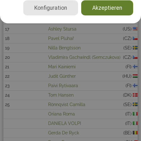
14
Svetlana Vinogradova
(RU)
Konfiguration
Akzeptieren
15
Angela Mai
(DE)
16
dean banks
(GB)
17
Ashley Stursa
(US)
18
Pavel Pluhař
(CZ)
19
Nilla Bengtsson
(SE)
20
Vladimira Gschwindl (Semczukova)
(CZ)
21
Mari Kainiemi
(FI)
22
Judit Günther
(HU)
23
Paivi Rytivaara
(FI)
24
Tom Hansen
(DK)
25
Rönnqvist Camilla
(SE)
Oriana Roma
(IT)
DANIELA VOLPI
(IT)
Gerda De Ryck
(BE)