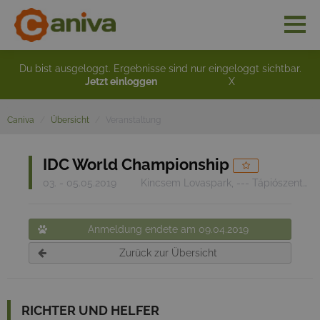
Du bist ausgeloggt. Ergebnisse sind nur eingeloggt sichtbar.
Jetzt einloggen
X
Caniva
Übersicht
Veranstaltung
IDC World Championship
03. - 05.05.2019
Kincsem Lovaspark, --- Tápiószentmárton
Anmeldung endete am 09.04.2019
Zurück zur Übersicht
RICHTER UND HELFER