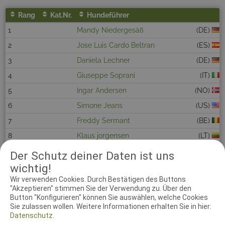
Rang
Kat.Nr.
Hundeführer
1
Mandy Niedergesäß
(DE)
2
Jose Luis Cardo Beltran
(ES)
3
Daniela Lechner
(DE)
4
Giuseppe Soprani
(IT)
5
Ingar Andersen
(NO)
6
Simone Jeans
(US)
7
Freddy Sermant
(BE)
8
Klaus jorgensen
(LT)
9
Ralf Karcher
(DE)
Der Schutz deiner Daten ist uns
wichtig!
10
Sebastian Schauermann
(SE)
Wir verwenden Cookies. Durch Bestätigen des Buttons
11
Gerhard Umgeher
(AT)
"Akzeptieren" stimmen Sie der Verwendung zu. Über den
12
Mami Ichimura
(JP)
Button "Konfigurieren" können Sie auswählen, welche Cookies
Sie zulassen wollen. Weitere Informationen erhalten Sie in hier:
13
Vannerom nick
(BE)
Datenschutz.