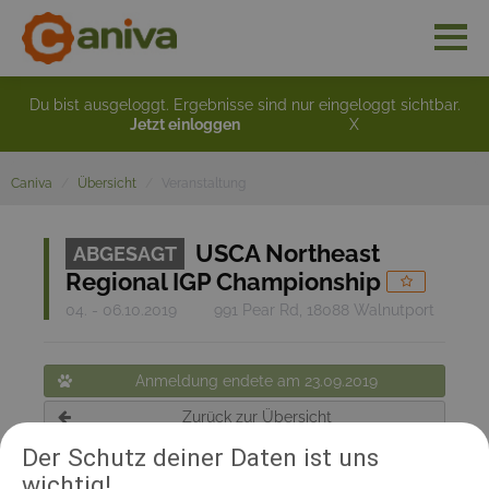
Du bist ausgeloggt. Ergebnisse sind nur eingeloggt sichtbar.
Jetzt einloggen
X
Caniva
Übersicht
Veranstaltung
USCA Northeast
ABGESAGT
Regional IGP Championship
04. - 06.10.2019
991 Pear Rd, 18088 Walnutport
Anmeldung endete am 23.09.2019
Zurück zur Übersicht
Der Schutz deiner Daten ist uns
wichtig!