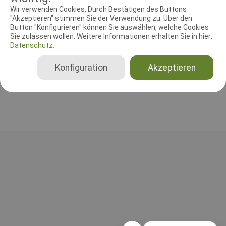
RICHTER UND HELFER
Wir verwenden Cookies. Durch Bestätigen des Buttons
"Akzeptieren" stimmen Sie der Verwendung zu. Über den
Button "Konfigurieren" können Sie auswählen, welche Cookies
Leistungsrichter
Sie zulassen wollen. Weitere Informationen erhalten Sie in hier:
ROBERT JOHANTGEN
Datenschutz.
Vereinigte Staaten von Amerika
Konfiguration
Akzeptieren
B, C