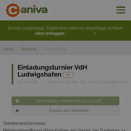
Du bist ausgeloggt. Ergebnisse sind nur eingeloggt sichtbar.
Jetzt einloggen
X
Caniva
Übersicht
Veranstaltung
Einladungsturnier VdH
Ludwigshafen
24.09.2016
Speyerer Straße 115 , 67071 Ludwigshafen
Anmeldung endete am 20.07.2016
Zurück zur Übersicht
Teilnehmerinformation:
Meldestellenöffnung/Ablaufzeiten: am Vortag: am Turniertag: 12