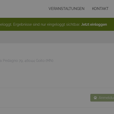
VERANSTALTUNGEN
KONTAKT
eloggt. Ergebnisse sind nur eingeloggt sichtbar.
Jetzt einloggen
a Pedagno 79, 46044 Goito (MN)
Anmeldun