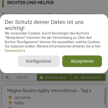
RICHTER UND HELFER
Bisher wurden noch keine Richter oder Helfer eingetragen!
Der Schutz deiner Daten ist uns
wichtig!
Wir verwenden Cookies. Durch Bestätigen des Buttons
"Akzeptieren" stimmen Sie der Verwendung zu. Über den
Button "Konfigurieren" können Sie auswählen, welche Cookies
Sie zulassen wollen. Weitere Informationen erhalten Sie in hier:
Datenschutz.
Magna Racino Agility International - Tag 1
18.01.2019
Konfiguration
Akzeptieren
Agility
400
Details
Anmeldung endete am 17.01.2019
Bezahle jetzt
Magna Racino Agility International - Tag 2
19.01.2019
Agility