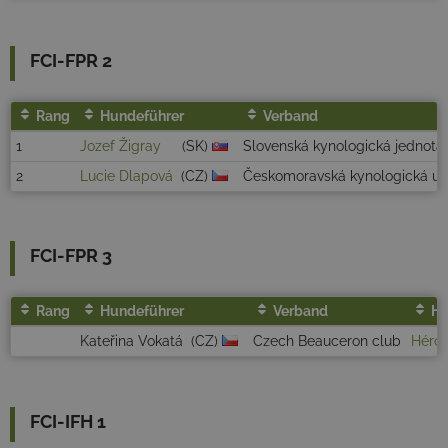
FCI-FPR 2
Rang
Hundeführer
Verband
1
Jozef Žigray
(SK)
Slovenská kynologická jednota
2
Lucie Dlapová
(CZ)
Českomoravská kynologická un
FCI-FPR 3
Rang
Hundeführer
Verband
H
Kateřina Vokatá
(CZ)
Czech Beauceron club
Héroi
FCI-IFH 1