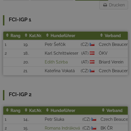
Drucken
FCI-IGP 1
Rang
Kat.Nr.
Hundeführer
Verband
1
19.
Petr Šefčík
(CZ)
Czech Beaucero
2
18..
Karl Schrittwieser
(AT)
ÖKV
20.
Edith Szirba
(AT)
Briard Verein
21.
Kateřina Vokatá
(CZ)
Czech Beaucero
FCI-IGP 2
Rang
Kat.Nr.
Hundeführer
Verband
1
14..
Petr Sluka
(CZ)
Czech Beaucero
2
15.
Romana Indráková
(CZ)
BK ČR