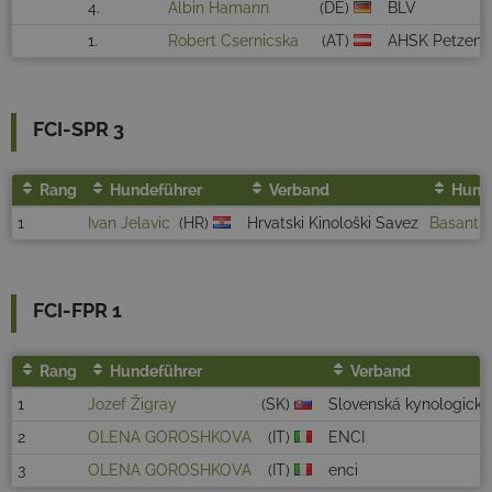
4.
Albin Hamann
(DE)
BLV
1.
Robert Csernicska
(AT)
AHSK Petzen
FCI-SPR 3
Rang
Hundeführer
Verband
Hund
1
Ivan Jelavic
(HR)
Hrvatski Kinološki Savez
Basanti 
FCI-FPR 1
Rang
Hundeführer
Verband
1
Jozef Žigray
(SK)
Slovenská kynologická
2
OLENA GOROSHKOVA
(IT)
ENCI
3
OLENA GOROSHKOVA
(IT)
enci