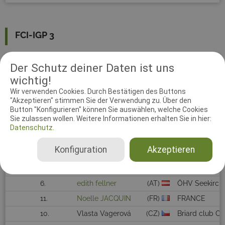
FCI-IGP 3
Rang
Kat.Nr.
Hundeführer
Verband
Der Schutz deiner Daten ist uns
wichtig!
1
9.
Marietta Dr. Timár
(HU)
MEOE/FRPK
Wir verwenden Cookies. Durch Bestätigen des Buttons
2
5.
JOŽI PAPEŽ
(SI)
Kinološko druš
"Akzeptieren" stimmen Sie der Verwendung zu. Über den
3
12.
David Indráček
(CZ)
Beauceron clu
Button "Konfigurieren" können Sie auswählen, welche Cookies
Sie zulassen wollen. Weitere Informationen erhalten Sie in hier:
4
7.
Radmila Šedivá
(CZ)
Beauceron klu
Datenschutz.
5
8.
URSULA EDLINGER
(AT)
ÖKV
Konfiguration
Akzeptieren
6
3.
Michal Borkovec
(CZ)
ZKO Náchod S
7
2.
Pavlina Borkovcova
(CZ)
CMKU
6.
edith fellner
(AT)
ÖHV Seekirch
11.
Noelle JACQUIN
(FR)
FRANCE
10.
Vlasta Vagerová
(CZ)
Briard club CZ