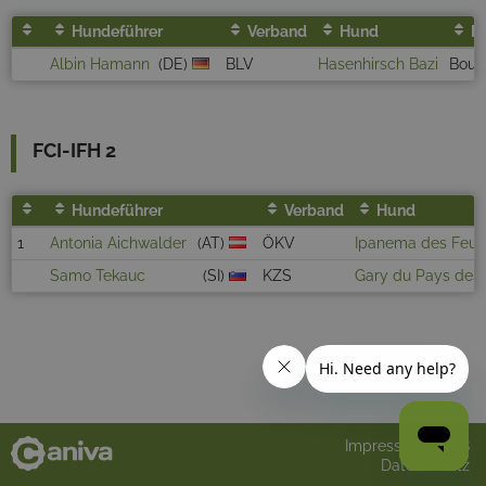
Hundeführer
Verband
Hund
R
Albin Hamann
(DE)
BLV
Hasenhirsch Bazi
Bouv
FCI-IFH 2
Hundeführer
Verband
Hund
1
Antonia Aichwalder
(AT)
ÖKV
Ipanema des Feux
Samo Tekauc
(SI)
KZS
Gary du Pays des
Impressum
AGB
Datenschutz