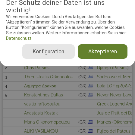
Der Schutz deiner Daten ist uns
wichtig!
ΑΝΝΑ ΤΡΙΑΝΤΟΥ
(GR)
Roxy WD 5774047
Wir verwenden Cookies. Durch Bestätigen des Buttons
"Akzeptieren" stimmen Sie der Verwendung zu. Über den
Button "Konfigurieren" können Sie auswählen, welche Cookies
AGILITY OPEN LARGE
Sie zulassen wollen. Weitere Informationen erhalten Sie in hier:
Datenschutz.
Rang
Hundeführer
Hund
Konfiguration
Akzeptieren
1
Efi Papadopoulou
(GR)
Beautiful Borders 
2
Chris Patsios
(GR)
Django (Patsios)
3
Themistoklis Orkopoulos
(GR)
Sai House of Mech
4
Δημητρα Δρακου
(GR)
Lola LOF 29878/10
5
Konstantinos Dallas
(GR)
Never Never Land F
vasilia raftopoulou
Greek Legend Ang
Anastasia Kostaki
Jus de Fruit dei Ba
Maria Oikonomopoulou
(GR)
Markos (Oikonomop
ALIKI VASILAKOU
(GR)
Fujico dei Patous 