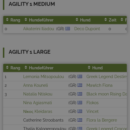
AGILITY 1 MEDIUM
Rang
Hundeführer
Hund
Zeit
Fe
0
Aikaterini Iliadou
(GR)
Deco Dupoint
0
0
AGILITY 1 LARGE
Rang
Hundeführer
Hund
1
Lemonia Mitsopoulou
(GR)
Greek Legend Destiny
2
Anna Kouneli
(GR)
Mawlch Fiona
3
Natalia Ntiskou
(GR)
Black moon Rising Dar
Nina Agiasmati
(GR)
Flokos
Νίκος Kleidaras
(GR)
Vincet
Catherine Stroobants
(GR)
Flora la Bergere
Thalia Kalogeropoulou
(GR)
Greek Legend Crocodil