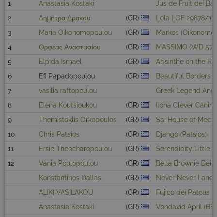
1
Anastasia Kostaki
Jus de Fruit dei Ba
2
Δημητρα Δρακου
(GR)
Lola LOF 29878/10
3
Maria Oikonomopoulou
(GR)
Markos (Oikonomop
4
Ορφέας Αναστασίου
(GR)
MASSIMO (WD 579
5
Elpida Ismael
(GR)
Absinthe on the Ro
6
Efi Papadopoulou
(GR)
Beautiful Borders 
7
vasilia raftopoulou
Greek Legend Ang
8
Elena Koutsioukou
(GR)
Ilona Clever Canin
9
Themistoklis Orkopoulos
(GR)
Sai House of Mech
10
Chris Patsios
(GR)
Django (Patsios)
11
Ersie Theocharopoulou
(GR)
Serendipity Little 
12
Vania Poulopoulou
(GR)
Bella Brownie Dei 
Konstantinos Dallas
(GR)
Never Never Land F
ALIKI VASILAKOU
(GR)
Fujico dei Patous 
Anastasia Kostaki
(GR)
Vondavid April (BE