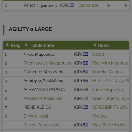
0
Panos Πηδικτακης
(GR)
Leopoldos
0
0
AGILITY 0 LARGE
Rang
Hundeführer
Hund
1
Νίκος Μαρούδας
(GR)
Goldie
2
Themistoklis Orkopoulos
(GR)
Play with Madness S
3
Catherine Stroobants
(GR)
Μadoka Magica
4
Δημήτρης Σκυλλάκος
(GR)
M-ATLAS (JR 75088)
5
ALEXANDRA PAPADA
(GR)
Future Hope Fay
6
Alexadros Kokkonas
(GR)
Greek Legend Enjoy
7
IRENE KLEIDA
(GR)
SERENDIPITY LOUK
8
Dimitra Kotsi
Khaleesi
Pavlos Paraskevas
(GR)
Play With Madness 