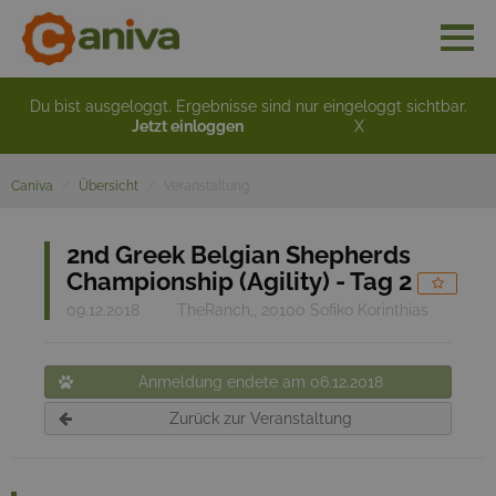
Du bist ausgeloggt. Ergebnisse sind nur eingeloggt sichtbar.
Jetzt einloggen
X
Caniva
Übersicht
Veranstaltung
2nd Greek Belgian Shepherds
Championship (Agility) - Tag 2
09.12.2018
TheRanch,, 20100 Sofiko Korinthias
Anmeldung endete am 06.12.2018
Zurück zur Veranstaltung