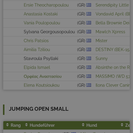
Ersie Theocharopoulou
(GR)
Serendipity Little 
Anastasia Kostaki
(GR)
Vondavid April (BE
Vania Poulopoulou
(GR)
Bella Brownie Dei 
Sylvana Georgousopoulou
(GR)
Mawlch Xpress
Chris Patsios
(GR)
Mister
Aimilia Tziliou
(GR)
DESTINY (BEK-154
Stavroula Psyllaki
(GR)
Sunny
Elpida Ismael
(GR)
Absinthe on the Ro
Ορφέας Αναστασίου
(GR)
MASSIMO (WD 579
Elena Koutsioukou
(GR)
Ilona Clever Canin
JUMPING OPEN SMALL
Rang
Hundeführer
Hund
Zeit