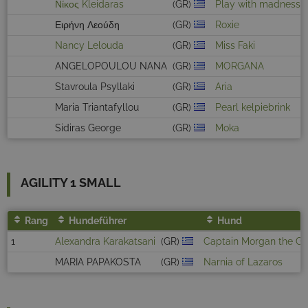
Νίκος Kleidaras
(GR)
Play with madness F
Ειρήνη Λεούδη
(GR)
Roxie
Nancy Lelouda
(GR)
Miss Faki
ANGELOPOULOU NANA
(GR)
MORGANA
Stavroula Psyllaki
(GR)
Aria
Maria Triantafyllou
(GR)
Pearl kelpiebrink
Sidiras George
(GR)
Moka
AGILITY 1 SMALL
Rang
Hundeführer
Hund
1
Alexandra Karakatsani
(GR)
Captain Morgan the Gr
MARIA PAPAKOSTA
(GR)
Narnia of Lazaros