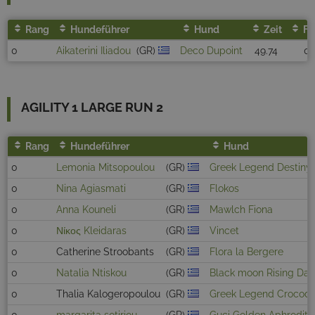
Rang
Hundeführer
Hund
Zeit
Fe
0
Aikaterini Iliadou
(GR)
Deco Dupoint
49.74
0
AGILITY 1 LARGE RUN 2
Rang
Hundeführer
Hund
0
Lemonia Mitsopoulou
(GR)
Greek Legend Destiny
0
Nina Agiasmati
(GR)
Flokos
0
Anna Kouneli
(GR)
Mawlch Fiona
0
Νίκος Kleidaras
(GR)
Vincet
0
Catherine Stroobants
(GR)
Flora la Bergere
0
Natalia Ntiskou
(GR)
Black moon Rising Dar
0
Thalia Kalogeropoulou
(GR)
Greek Legend Crocodil
0
margarita sotiriou
(GR)
Guci Golden Aphrodite