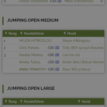
0
Pavlos Paraskevas
(GR)
Milou (Paraskevas)
0
JUMPING OPEN MEDIUM
Rang
Hundeführer
Hund
1
HELEN HITIROGLOU
Skype (Hitiroglou)
2
Chris Patsios
(GR)
Trilly BEK 150156 (Kouneli)
3
Natalia Ntiskou
(GR)
Leo (no no)
Aimilia Tziliou
(GR)
Kovec Berci Betyar Remeny
ΑΝΝΑ ΤΡΙΑΝΤΟΥ
(GR)
Roxy WD 5774047
JUMPING OPEN LARGE
Rang
Hundeführer
Hund