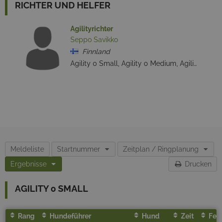
RICHTER UND HELFER
Agilityrichter
Seppo Savikko
Finnland
Agility 0 Small, Agility 0 Medium, Agility 0 Large, Agility 1 Small, Agility 1 Medium, Agility 1 Large, Agility Open Small, Agility Open Medium, Agility Open Large, Jumping Open Small, Jumping Open Medium, Jumping Open Large
Meldeliste
Startnummer
Zeitplan / Ringplanung
Ergebnisse
Drucken
AGILITY 0 SMALL
Rang
Hundeführer
Hund
Zeit
Fehl