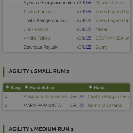
Sylvana Georgousopoulou
(GR)
Mawlch Xpress
Xristos Priniotakis
(GR)
Greek Legend Cal
Thalia Kalogeropoulou
(GR)
Greek Legend Croc
Chris Patsios
(GR)
Mister
Aimilia Tziliou
(GR)
DESTINY (BEK-154
Stavroula Psyllaki
(GR)
Sunny
AGILITY 1 SMALL RUN 2
Rang
Hundeführer
Hund
0
Alexandra Karakatsani
(GR)
Captain Morgan the Gr
0
MARIA PAPAKOSTA
(GR)
Narnia of Lazaros
AGILITY 1 MEDIUM RUN 2