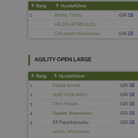
Rang
Hundeführer
1
Aimilia Tziliou
(GR)
HELEN HITIROGLOU
Chrysanthi Karamerou
(GR)
AGILITY OPEN LARGE
Rang
Hundeführer
1
Elpida Ismael
(GR)
2
ALIKI VASILAKOU
(GR)
3
Chris Patsios
(GR)
4
Ορφέας Αναστασίου
(GR)
5
Efi Papadopoulou
(GR)
vasilia raftopoulou