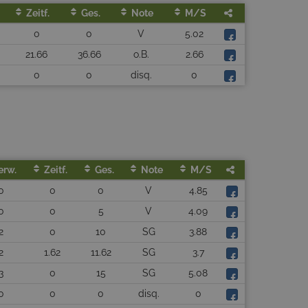
Zeitf.
Ges.
Note
M/s
0
0
V
5.02
21.66
36.66
o.B.
2.66
0
0
disq.
0
erw.
Zeitf.
Ges.
Note
M/s
0
0
0
V
4.85
0
0
5
V
4.09
2
0
10
SG
3.88
2
1.62
11.62
SG
3.7
3
0
15
SG
5.08
0
0
0
disq.
0