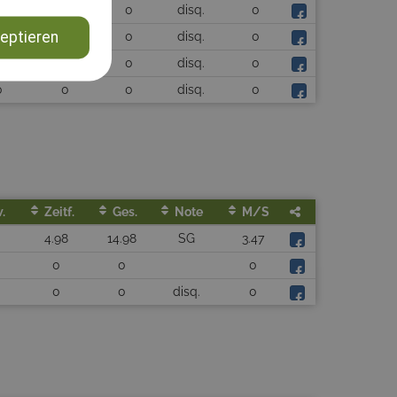
0
0
0
disq.
0
eptieren
0
0
0
disq.
0
0
0
0
disq.
0
0
0
0
disq.
0
.
Zeitf.
Ges.
Note
M/s
4.98
14.98
SG
3.47
0
0
0
0
0
disq.
0