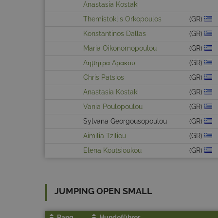
Anastasia Kostaki
Themistoklis Orkopoulos
(GR)
Konstantinos Dallas
(GR)
Maria Oikonomopoulou
(GR)
Δημητρα Δρακου
(GR)
Chris Patsios
(GR)
Anastasia Kostaki
(GR)
Vania Poulopoulou
(GR)
Sylvana Georgousopoulou
(GR)
Aimilia Tziliou
(GR)
Elena Koutsioukou
(GR)
JUMPING OPEN SMALL
Rang
Hundeführer