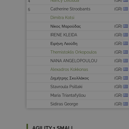
4
Nancy Lelouda
(GR)
5
Catherine Stroobants
(GR)
Dimitra Kotsi
Νίκος Μαρούδας
(GR)
IRENE KLEIDA
(GR)
Ειρήνη Λεούδη
(GR)
Themistoklis Orkopoulos
(GR)
NANA ANGELOPOULOU
(GR)
Alexadros Kokkonas
(GR)
Δημήτρης Σκυλλάκος
(GR)
Stavroula Psillaki
(GR)
Maria Triantafyllou
(GR)
Sidiras George
(GR)
AGILITY 1 SMALL