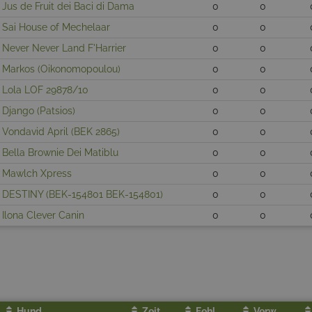
Jus de Fruit dei Baci di Dama
0
0
Sai House of Mechelaar
0
0
Never Never Land F'Harrier
0
0
Markos (Oikonomopoulou)
0
0
Lola LOF 29878/10
0
0
Django (Patsios)
0
0
Vondavid April (BEK 2865)
0
0
Bella Brownie Dei Matiblu
0
0
Mawlch Xpress
0
0
DESTINY (BEK-154801 BEK-154801)
0
0
Ilona Clever Canin
0
0
Hund
Zeit
Fehl.
Verw.