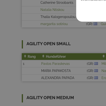
Catherine Stroobants
(GR)
Flo
Natalia Ntiskou
(GR)
Bla
Thalia Kalogeropoulou
(GR)
Gre
margarita sotiriou
(GR)
Guc
AGILITY OPEN SMALL
Rang
Hundeführer
1
Pavlos Paraskevas
(GR)
Mi
MARIA PAPAKOSTA
(GR)
Na
ALEXANDRA PAPADA
(GR)
Er
AGILITY OPEN MEDIUM