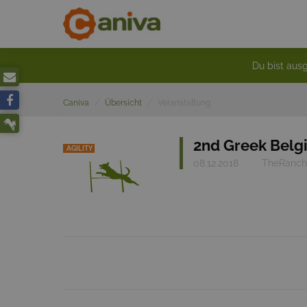
Du bist ausg
Caniva
Übersicht
Veranstaltung
2nd Greek Belgi
AGILITY
08.12.2018
TheRanch,