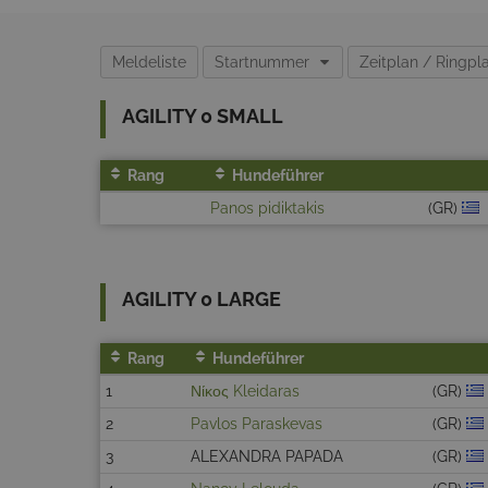
Meldeliste
Startnummer
Zeitplan / Ringp
AGILITY 0 SMALL
Rang
Hundeführer
Panos pidiktakis
(GR)
AGILITY 0 LARGE
Rang
Hundeführer
1
Νίκος Kleidaras
(GR)
2
Pavlos Paraskevas
(GR)
3
ALEXANDRA PAPADA
(GR)