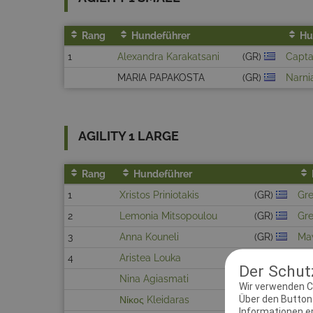
Rang
Hundeführer
Hu
1
Alexandra Karakatsani
(GR)
Capta
MARIA PAPAKOSTA
(GR)
Narni
AGILITY 1 LARGE
Rang
Hundeführer
1
Xristos Priniotakis
(GR)
Gr
2
Lemonia Mitsopoulou
(GR)
Gre
3
Anna Kouneli
(GR)
Ma
4
Aristea Louka
(GR)
GR
Der Schutz
Nina Agiasmati
(GR)
Flo
Wir verwenden C
Über den Button 
Νίκος Kleidaras
(GR)
Vin
Informationen erh