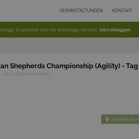
VERANSTALTUNGEN
KONTAKT
eloggt. Ergebnisse sind nur eingeloggt sichtbar.
Jetzt einloggen
an Shepherds Championship (Agility) - Tag
, 20100 Sofiko Korinthias
Anmeldung en