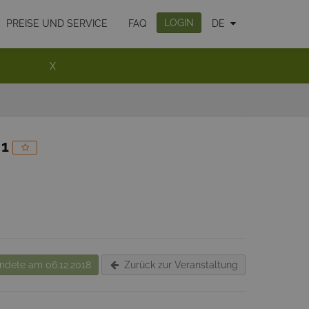
LOGIN
PREISE UND SERVICE
FAQ
DE
X
 1
dete am 06.12.2018
Zurück zur Veranstaltung