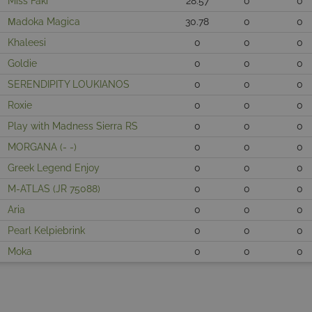
Miss Faki
28.57
0
0
Μadoka Magica
30.78
0
0
Khaleesi
0
0
0
Goldie
0
0
0
SERENDIPITY LOUKIANOS
0
0
0
Roxie
0
0
0
Play with Madness Sierra RS
0
0
0
MORGANA (- -)
0
0
0
Greek Legend Enjoy
0
0
0
M-ATLAS (JR 75088)
0
0
0
Aria
0
0
0
Pearl Kelpiebrink
0
0
0
Moka
0
0
0