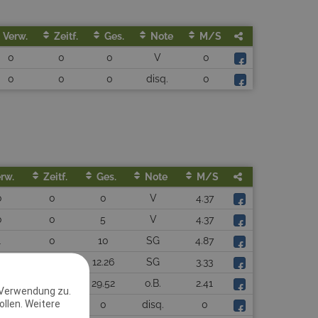
Verw.
Zeitf.
Ges.
Note
M/s
0
0
0
V
0
0
0
0
disq.
0
rw.
Zeitf.
Ges.
Note
M/s
0
0
0
V
4.37
0
0
5
V
4.37
1
0
10
SG
4.87
1
2.26
12.26
SG
3.33
1
19.52
29.52
o.B.
2.41
 Verwendung zu.
llen. Weitere
0
0
0
disq.
0