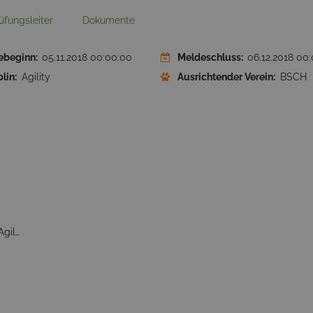
üfungsleiter
Dokumente
ebeginn:
05.11.2018 00:00:00
Meldeschluss:
06.12.2018 00
lin:
Agility
Ausrichtender Verein:
BSCH
Agility 0 Small, Agility 0 Medium, Agility 0 Large, Agility 1 Small, Agility 1 Medium, Agility 1 Large, Agility Open Small, Agility Open Medium, Agility Open Large, Jumping Open Small, Jumping Open Medium, Jumping Open Large