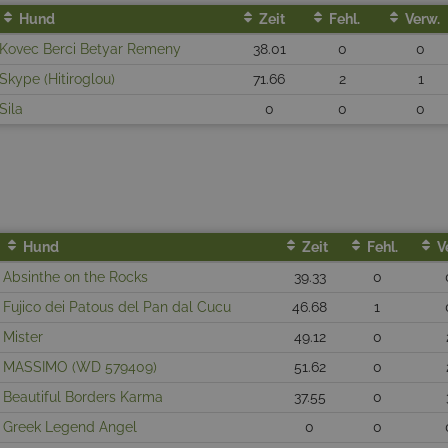
Hund
Zeit
Fehl.
Verw.
Kovec Berci Betyar Remeny
38.01
0
0
Skype (Hitiroglou)
71.66
2
1
Sila
0
0
0
Hund
Zeit
Fehl.
V
Absinthe on the Rocks
39.33
0
Fujico dei Patous del Pan dal Cucu
46.68
1
Mister
49.12
0
MASSIMO (WD 579409)
51.62
0
Beautiful Borders Karma
37.55
0
Greek Legend Angel
0
0