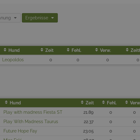
lanung
Ergebnisse
Hund
Zeit
Fehl.
Verw.
Zeitf
Leopoldos
0
0
0
0
Hund
Zeit
Fehl.
Verw
Play with madness Fiesta ST
21.89
0
0
Play With Madness Taurus
22.37
0
0
Future Hope Fay
23.05
0
0