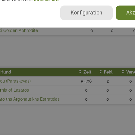
ra la Bergere
0
0
Konfiguration
Akz
ck moon Rising Dark and Delicious
0
0
ek Legend Crocodiline
0
0
i Golden Aphrodite
0
0
Hund
Zeit
Fehl.
Verw
lou (Paraskevas)
54.98
2
0
rnia of Lazaros
0
0
0
ato ths Argonautikhs Estrateias
0
0
0