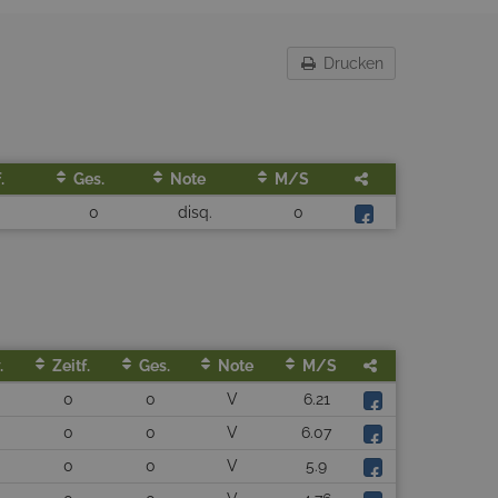
Drucken
.
Ges.
Note
M/s
0
disq.
0
.
Zeitf.
Ges.
Note
M/s
0
0
V
6.21
0
0
V
6.07
0
0
V
5.9