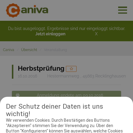
Du bist ausgeloggt. Ergebnisse sind nur eingeloggt sichtbar.
Jetzt einloggen
X
Caniva
Übersicht
Veranstaltung
Herbstprüfung
16.10.2016
Hestermannweg , 45663 Recklinghausen
Anmeldung endete am 09.10.2016
Der Schutz deiner Daten ist uns
Zurück zur Übersicht
wichtig!
Wir verwenden Cookies. Durch Bestätigen des Buttons
"Akzeptieren" stimmen Sie der Verwendung zu. Über den
RICHTER UND HELFER
Button "Konfigurieren" können Sie auswählen, welche Cookies