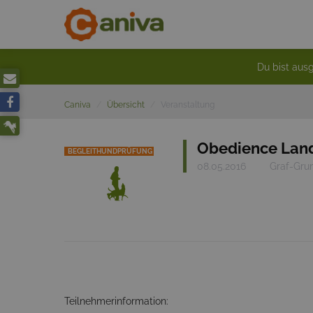
Du bist ausg
Caniva
Übersicht
Veranstaltung
Obedience Land
BEGLEITHUNDPRÜFUNG
08.05.2016
Graf-Grum
Teilnehmerinformation: