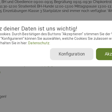
fen, BH und Obedience 09:00-09:15 Begrüßung 09:15-09:30 Chipkontr
1:30-12:00 Straßenteil BH-Hunde 12:00-13:00 Mittagspause 13:00-13
:45 Einzelübungen Klasse 3 Startplätze sind immer noch verfügbar. 
 deiner Daten ist uns wichtig!
ookies. Durch Bestätigen des Buttons "Akzeptieren" stimmen Sie der
okumente
"Konfigurieren" können Sie auswählen, welche Cookies Sie zulassen wo
alten Sie in hier:
Datenschutz.
ebeginn:
04.03.2016 00:00:00
Meldeschluss:
24.04.2016 10:1
Konfiguration
Akz
se:
Graf-Grumprecht-Str., 46519
Rassen:
alle Rassen
n
gen!