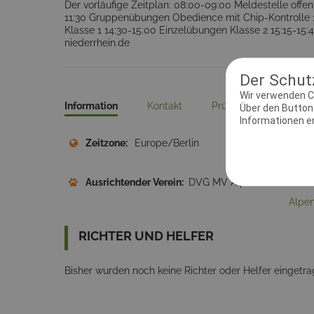
Der vorläufige Zeitplan: 08:00-09:00 Meldestelle of
11:30 Gruppenübungen Obedience mit Chip-Kontrolle 1
Klasse 1 14:30-15:00 Einzelübungen Klasse 2 15:15-15
niederrhein.de
Der Schutz
Wir verwenden C
Information
Kontakt
Prüfungsleiter
D
Über den Button 
Informationen erh
Zeitzone:
Europe/Berlin
Meld
Ausrichtender Verein:
DVG MV Alpen
Adres
Alpe
RICHTER UND HELFER
Bisher wurden noch keine Richter oder Helfer eingetra