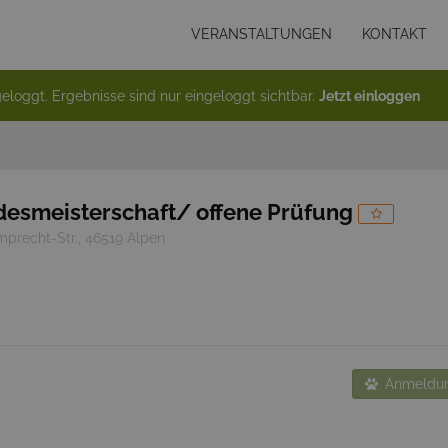
VERANSTALTUNGEN
KONTAKT
eloggt. Ergebnisse sind nur eingeloggt sichtbar.
Jetzt einloggen
esmeisterschaft/ offene Prüfung
precht-Str., 46519 Alpen
Anmeldun