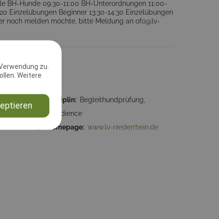
olle BH-Hunde 09:30-11:00 BH-Unterordnungen 11:00-
:20 Einzelübungen Beginner 13:30-14:30 Einzelübungen
Wer noch melden möchte, bitte Meldung an ofo@lv-
 Verwendung zu.
llen. Weitere
3:31
Disziplin:
Begleithundprüfung,
eptieren
Obedience
Homepage:
www.lv-niederrhein.de