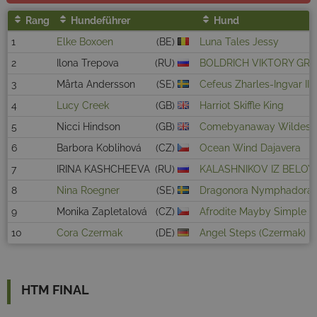
Rang
Hundeführer
Hund
1
Elke Boxoen
(BE)
Luna Tales Jessy
2
Ilona Trepova
(RU)
BOLDRICH VIKTORY G
3
Mårta Andersson
(SE)
Cefeus Zharles-Ingvar II
4
Lucy Creek
(GB)
Harriot Skiffle King
5
Nicci Hindson
(GB)
Comebyanaway Wildest
6
Barbora Koblihová
(CZ)
Ocean Wind Dajavera
7
IRINA KASHCHEEVA
(RU)
KALASHNIKOV IZ BELOY
8
Nina Roegner
(SE)
Dragonora Nymphadora
9
Monika Zapletalová
(CZ)
Afrodite Mayby Simple 
10
Cora Czermak
(DE)
Angel Steps (Czermak)
HTM FINAL