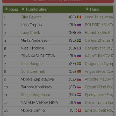
Rang
Hundeführer
Hund
1
Elke Boxoen
(BE)
Luna Tales Jessy
2
Ilona Trepova
(RU)
BOLDRICH VIKT
3
Lucy Creek
(GB)
Harriot Skiffle King
4
Mårta Andersson
(SE)
Cefeus Zharles-Ing
5
Nicci Hindson
(GB)
Comebyanaway W
6
IRINA KASHCHEEVA
(RU)
KALASHNIKOV IZ 
7
Nina Roegner
(SE)
Dragonora Nymph
8
Cora Czermak
(DE)
Angel Steps (Cze
9
Monika Zapletalová
(CZ)
Afrodite Mayby S
10
Barbora Koblihová
(CZ)
Ocean Wind Daja
11
Grietje Wagenaar
(NL)
Fjurdyhoeve Floy
12
NATALIA VERSHININA
(RU)
Unser Traum Luc
13
Monika Gehrig
(CH)
Enki du petit Roy