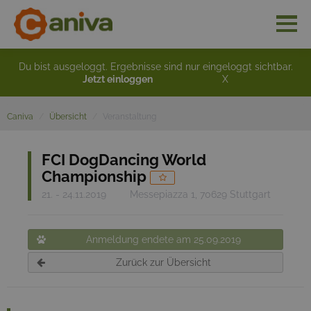
Du bist ausgeloggt. Ergebnisse sind nur eingeloggt sichtbar.
Jetzt einloggen
X
Caniva
Übersicht
Veranstaltung
FCI DogDancing World
Championship
21. - 24.11.2019
Messepiazza 1, 70629 Stuttgart
Anmeldung endete am 25.09.2019
Zurück zur Übersicht