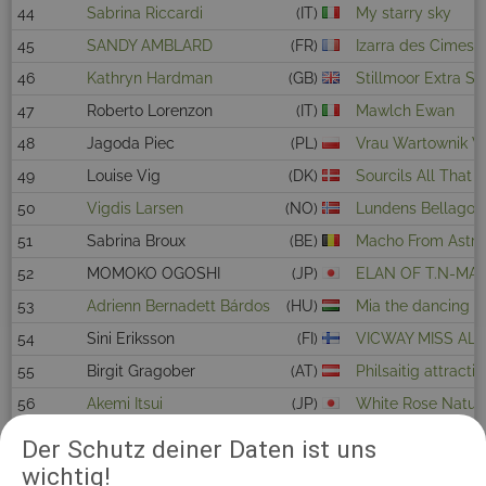
44
Sabrina Riccardi
(IT)
My starry sky
45
SANDY AMBLARD
(FR)
Izarra des Cimes 
46
Kathryn Hardman
(GB)
Stillmoor Extra Sp
47
Roberto Lorenzon
(IT)
Mawlch Ewan
48
Jagoda Piec
(PL)
Vrau Wartownik W
49
Louise Vig
(DK)
Sourcils All That 
50
Vigdis Larsen
(NO)
Lundens Bellagott
51
Sabrina Broux
(BE)
Macho From Astra
52
MOMOKO OGOSHI
(JP)
ELAN OF T.N-MA
53
Adrienn Bernadett Bárdos
(HU)
Mia the dancing Q
54
Sini Eriksson
(FI)
VICWAY MISS AL
55
Birgit Gragober
(AT)
Philsaitig attracti
56
Akemi Itsui
(JP)
White Rose Natur
57
Vladislava Akimova
(LV)
Royal Fantasy Qual
Der Schutz deiner Daten ist uns
wichtig!