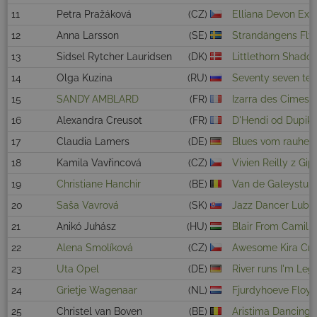
11
Petra Pražáková
(CZ)
Elliana Devon Exe
12
Anna Larsson
(SE)
Strandängens Fly
13
Sidsel Rytcher Lauridsen
(DK)
Littlethorn Shado
14
Olga Kuzina
(RU)
Seventy seven tet 
15
SANDY AMBLARD
(FR)
Izarra des Cimes 
16
Alexandra Creusot
(FR)
D'Hendi od Dupik
17
Claudia Lamers
(DE)
Blues vom rauhen
18
Kamila Vavřincová
(CZ)
Vivien Reilly z Gi
19
Christiane Hanchir
(BE)
Van de Galeystuk
20
Saša Vavrová
(SK)
Jazz Dancer Lubin
21
Anikó Juhász
(HU)
Blair From Camill
22
Alena Smolíková
(CZ)
Awesome Kira Cra
23
Uta Opel
(DE)
River runs I'm Le
24
Grietje Wagenaar
(NL)
Fjurdyhoeve Floy
25
Christel van Boven
(BE)
Aristima Dancing