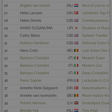
26
Brigitte van Gestel
(NL)
Nice of you to co
27
Helle Larssen
(DK)
Littlethorn Top Fu
28
Helen Dennis
(GB)
Comebyanaway P
29
AYAKO SUGANUMA
(JP)
Shunkun of Royal 
30
Cathy Bates
(GB)
Sarkam Twinkle T
31
Kathryn Hardman
(GB)
Stillmoor Extra Sp
32
Hans Crets
(BE)
Last Action Des D
33
Barbara Cristallini
(IT)
Mawlch Ewan
34
Barbara Cristallini
(IT)
Mawlch Zuri
35
Barbara Cristallini
(IT)
Dana (Cristallini)
36
Perez Sophie
(FR)
Luckyluke (L.O.S.H
37
Annette Klink Dalgaard
(DK)
Kløverbakken's J
38
Anneke van ravenstein
(BE)
Mavie hadice first
39
Peteris Akimovs
(LV)
Daneskjold Zouav
40
Bregtje Hut
(NL)
Troy (Hut)