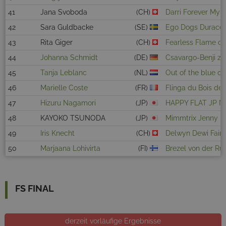
41
Jana Svoboda
(CH)
Darri Forever My 
42
Sara Guldbacke
(SE)
Ego Dogs Duracel
43
Rita Giger
(CH)
Fearless Flame o
44
Johanna Schmidt
(DE)
Csavargo-Benji zu
45
Tanja Leblanc
(NL)
Out of the blue of
46
Marielle Coste
(FR)
Flinga du Bois des
47
Hizuru Nagamori
(JP)
HAPPY FLAT JP N
48
KAYOKO TSUNODA
(JP)
Mimmtrix Jenny Il
49
Iris Knecht
(CH)
Delwyn Dewi Fairy
50
Marjaana Lohivirta
(FI)
Brezel von der Ru
FS FINAL
derzeit vorläufige Ergebnisse