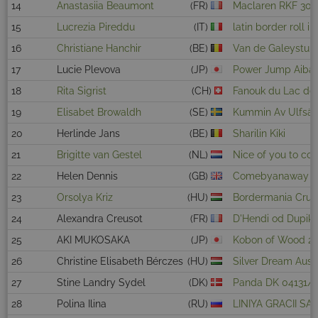
14
Anastasiia Beaumont
(FR)
Maclaren RKF 304
15
Lucrezia Pireddu
(IT)
latin border roll in
16
Christiane Hanchir
(BE)
Van de Galeystuk
17
Lucie Plevova
(JP)
Power Jump Aiba
18
Rita Sigrist
(CH)
Fanouk du Lac de
19
Elisabet Browaldh
(SE)
Kummin Av Ulfsät
20
Herlinde Jans
(BE)
Sharilin Kiki
21
Brigitte van Gestel
(NL)
Nice of you to co
22
Helen Dennis
(GB)
Comebyanaway P
23
Orsolya Kriz
(HU)
Bordermania Cruel
24
Alexandra Creusot
(FR)
D'Hendi od Dupik
25
AKI MUKOSAKA
(JP)
Kobon of Wood 2 
26
Christine Elisabeth Bérczes
(HU)
Silver Dream Auss
27
Stine Landry Sydel
(DK)
Panda DK 04131/
28
Polina Ilina
(RU)
LINIYA GRACII S