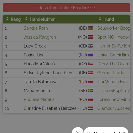
derzeit vorläufige Ergebnisse
Rang
Hundeführer
Hund
1
Sandra Roth
(DE)
Soulworker Boogi
2
Jessica Karlgren
(NO)
Spot NO 49606/1
3
Lucy Creek
(GB)
Harriot Skiffle King
4
Polina Ilina
(RU)
Liniya Gracii Ilim 
5
Hana Maršálová
(CZ)
Derry The Guardia
6
Sidsel Rytcher Lauridsen
(DK)
Germal Prada
7
Tamila Butrimova
(RU)
Illai Wind'n Fire
8
Maria Schelin
(SE)
Lizzie (SE 48101/2
9
Rubleva Natalia
(RU)
Lorevy new winne
10
Christine Elisabeth Bérczes
(HU)
Glamour Aussie’s