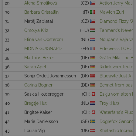
29
Alena Smolíková
(CZ)
Action Jerry Mali
30
Barbara Cristallini
(IT)
Mawlch Zuri
31
Matěj Zapletal
(CZ)
Diamond Fizzy Wo
32
Orsolya Kriz
(HU)
Tanmark's Nevere
33
Eline van Oosterom
(NL)
Noupan's Raja van
34
MONIA GUIGNARD
(FR)
Edelweiss LOF 23
35
Matthias Beirer
(DE)
Gräfin Mila The Bl
36
Sarah Apel
(DE)
Ridick vom Teufel
37
Sonja Ordell Johannessen
(DK)
Bluewyle Just A 
38
Carina Bogner
(DE)
Bennet from pasc
39
Saskia Holderegger
(CH)
Eskju vom alten M
40
Bregtje Hut
(NL)
Troy (Hut)
41
Brigitte Kaiser
(CH)
Waterfans's Pluc
42
Marie Danielsson
(SE)
Doglefox Ganondo
43
Louise Vig
(DK)
Khetashio Increas