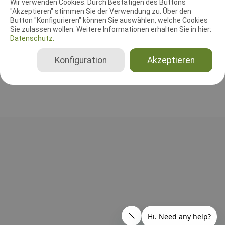
Wir verwenden Cookies. Durch Bestätigen des Buttons
"Akzeptieren" stimmen Sie der Verwendung zu. Über den
Leistungsrichter
Button "Konfigurieren" können Sie auswählen, welche Cookies
Thomas Menge
Sie zulassen wollen. Weitere Informationen erhalten Sie in hier:
Datenschutz.
Beginner (2025), Klasse 1 (2025), Klasse 2 (2025), Klasse 3 (2025)
Konfiguration
Akzeptieren