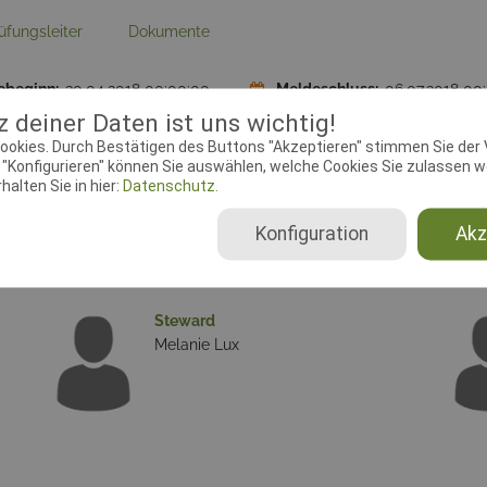
üfungsleiter
Dokumente
ebeginn:
30.04.2018 00:00:00
Meldeschluss:
06.07.2018 00
 deiner Daten ist uns wichtig!
ookies. Durch Bestätigen des Buttons "Akzeptieren" stimmen Sie der
se:
Krummenweg, 89233 Neu-
Rassen:
alle Rassen
"Konfigurieren" können Sie auswählen, welche Cookies Sie zulassen wo
Pfuhl
alten Sie in hier:
Datenschutz.
Konfiguration
Akz
Steward
Melanie Lux