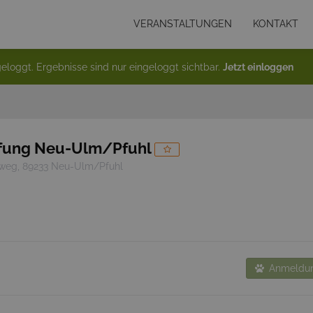
VERANSTALTUNGEN
KONTAKT
eloggt. Ergebnisse sind nur eingeloggt sichtbar.
Jetzt einloggen
fung Neu-Ulm/Pfuhl
eg, 89233 Neu-Ulm/Pfuhl
Anmeldun