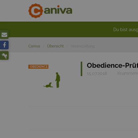
Du bist ausg
Caniva
Übersicht
Veranstaltung
Obedience-Prü
OBEDIENCE
15.07.2018
Krummenw