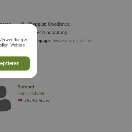
:00:00
Disziplin:
Obedience,
Begleithundprüfung
 Verwendung zu.
Homepage:
www.sv-og-pfuhl.de
llen. Weitere
eptieren
Steward
Hanni Holvoet
Deutschland