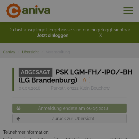
Du bist ausgeloggt. Ergebnisse sind nur eingeloggt sichtbar.
Jetzt einloggen
X
Caniva
Übersicht
Veranstaltung
PSK LGM-FH/-IPO/-BH
ABGESAGT
(LG Brandenburg)
05.05.2018
Parkstr, 03222 Klein Beuchow
Anmeldung endete am 06.05.2018
Zurück zur Übersicht
Teilnehmerinformation: