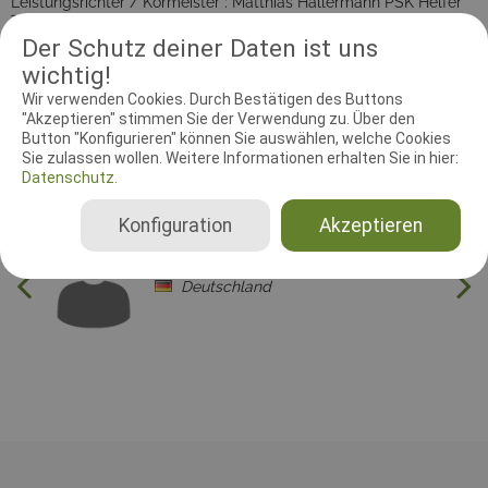
Leistungsrichter / Körmeister : Matthias Hallermann PSK Helfer
Teil 1 : Oliver Knospe Helfer Teil 2 : Detlef Hörnke Ersatzhelfer:
Thomas Daum Training : 01. Mai 2018 Meldeschluss : 21. 04. 2018
Der Schutz deiner Daten ist uns
Fährtengelände - Wiese
wichtig!
Wir verwenden Cookies. Durch Bestätigen des Buttons
"Akzeptieren" stimmen Sie der Verwendung zu. Über den
Button "Konfigurieren" können Sie auswählen, welche Cookies
RICHTER UND HELFER
Sie zulassen wollen. Weitere Informationen erhalten Sie in hier:
Datenschutz.
Leistungsrichter
Schutzdiensthelfer
Konfiguration
Akzeptieren
Leistungsrichter
Matthias Hallermann
Deutschland