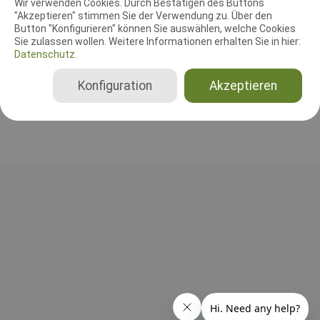
Wir verwenden Cookies. Durch Bestätigen des Buttons
"Akzeptieren" stimmen Sie der Verwendung zu. Über den
Leistungsrichter
Button "Konfigurieren" können Sie auswählen, welche Cookies
Kurt Lang
Sie zulassen wollen. Weitere Informationen erhalten Sie in hier:
Datenschutz.
Deutschland
A
Konfiguration
Akzeptieren