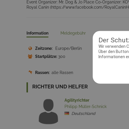
Event Organizer: Mr. Dog & Jo Place Co-Organizer: 
Royal Canin (https://www.facebook.com/RoyalCaninHe
Information
Meldegebühr
Kontakt
Pr
Der Schutz
Wir verwenden C
Zeitzone:
Europe/Berlin
Meld
Über den Button 
Startplätze:
300
Diszip
Informationen erh
Rassen:
alle Rassen
RICHTER UND HELFER
Agilityrichter
Philipp Müller-Schnick
Deutschland