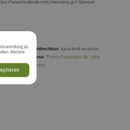
https://www.facebook.com/rivercamp.gr/) Sponsor:
 Verwendung zu.
:00:00
2. Meldeschluss:
23.02.2018 00:00:00
llen. Weitere
g & Jo
Adresse:
Thoma Paleologou 85, 13671
Acharnes
eptieren