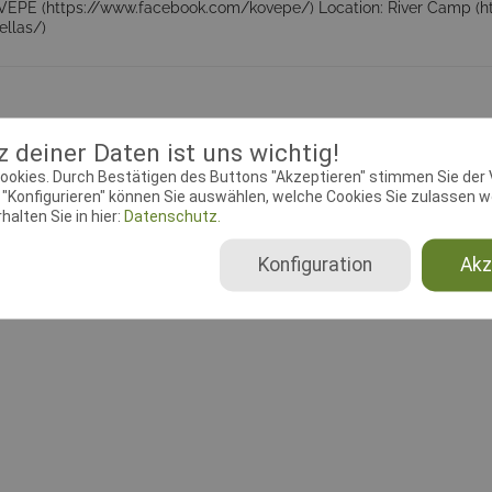
KOVEPE (https://www.facebook.com/kovepe/) Location: River Camp (
llas/)
üfungsleiter
Dokumente
 deiner Daten ist uns wichtig!
ookies. Durch Bestätigen des Buttons "Akzeptieren" stimmen Sie der
ebeginn:
02.02.2018 00:00:00
Meldeschluss:
21.02.2018 00
"Konfigurieren" können Sie auswählen, welche Cookies Sie zulassen wo
lin:
Agility
Ausrichtender Verein:
Mr. Do
alten Sie in hier:
Datenschutz.
Place
Konfiguration
Akz