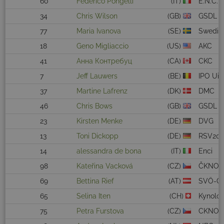
60
Federico Pongelli
(IT)
E.N.C.I.
34
Chris Wilson
(GB)
GSDL
77
Maria Ivanova
(SE)
Swedis
18
Geno Migliaccio
(US)
AKC
41
Анна Контребуц
(CA)
CKC
7
Jeff Lauwers
(BE)
IPO Uit
37
Martine Lafrenz
(DK)
DMC
46
Chris Bows
(GB)
GSDL o
23
Kirsten Menke
(DE)
DVG
13
Toni Dickopp
(DE)
RSV20
14
alessandra de bona
(IT)
Enci
98
Kateřina Vacková
(CZ)
ČKNO
69
Bettina Rief
(AT)
SVÖ-OG
65
Selina Iten
(CH)
Kynolo
75
Petra Furstova
(CZ)
CKNO