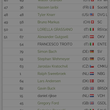
46
49
Walter Grunder
(CH)
KV Wei
47
36
Hassen laribi
(FR)
Société
48
48
Tyler Knarr
(US)
DVG LV
49
56
Bruno Markus
(CH)
SC
50
11
LORELLA GRASSANO
(IT)
RSV20
51
67
Alexander Gutgsell
(AT)
ÖKV
54
FRANCESCO TROITO
(IT)
ENTE N
79
Simon Bach
(DE)
SV
19
Stephan Wehmeyer
(DE)
DVG
63
Jaroslav Kratochvil
(CZ)
CMKU
1
Ralph Sweebroek
(NL)
NBG
64
Lars Andersen
(DK)
DKK
82
Gavin Buck
(GB)
BRSDC
15
daniel rijkse
(NL)
VDH
45
Gregory Ford
(GB)
GSDL