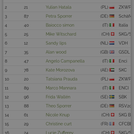
2
21
Yulian Hatala
(PL)
ZKWP
3
87
Petra Sporrer
(DE)
Schäfe
4
40
Baiocco simon
(IT)
Italia
5
25
Mike Witschard
(CH)
SKG/S
6
12
Sandy lips
(NL)
VDH
7
35
Alan wood
(GB)
GSDL
8
47
Angelo Campanella
(IT)
Enci
9
78
Kate Morozova
(AE)
SKC
10
20
Tatsiana Prauda
(PL)
ZKWP
11
89
Marco Mannara
(IT)
ENCI
12
96
Frida Wallén
(SE)
SBK
13
88
Theo Sporrer
(DE)
RSV20
14
61
Nicole Knup
(CH)
SKG Bis
15
29
Christine curt
(FR)
CFCBB
16
24
Lucie Zufferey
(CH)
SKG/S