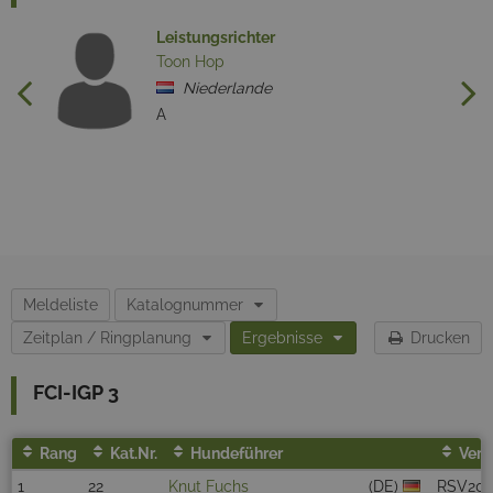
Leistungsrichter
Toon Hop
Niederlande
A
Meldeliste
Katalognummer
Zeitplan / Ringplanung
Ergebnisse
Drucken
FCI-IGP 3
Rang
Kat.Nr.
Hundeführer
Ver
1
22
Knut Fuchs
(DE)
RSV20