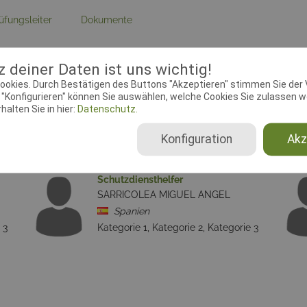
üfungsleiter
Dokumente
ebeginn:
01.12.2024 00:00:00
Meldeschluss:
31.01.2025 23:
 deiner Daten ist uns wichtig!
chtender Verein:
CCBO
Adresse:
Cartier Viisoara, 42
ookies. Durch Bestätigen des Buttons "Akzeptieren" stimmen Sie der
Bistrita
"Konfigurieren" können Sie auswählen, welche Cookies Sie zulassen wo
alten Sie in hier:
Datenschutz.
Konfiguration
Akz
Schutzdiensthelfer
SARRICOLEA MIGUEL ANGEL
Spanien
 3
Kategorie 1, Kategorie 2, Kategorie 3