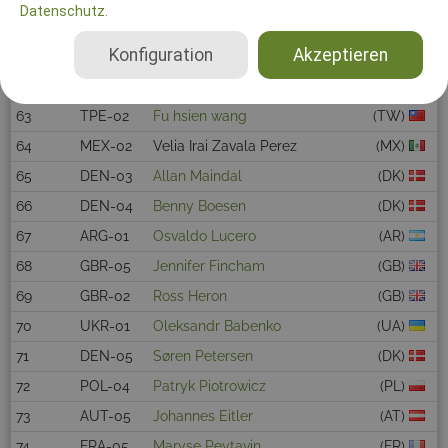
Datenschutz.
60
NED-02
S.K Cnossen
(NL)
Konfiguration
Akzeptieren
61
CAN-01
Lance Collins
(CA)
62
SUI-02
Petr Nevečeřal
(CH)
63
TPE-02
Fu hsien wang
(TW)
64
MEX-02
Velia Irai Zavala Perez
(MX)
65
DEN-03
Allan Maindal
(DK)
66
DEN-04
Benny Boesen
(DK)
67
ARG-01
Osvaldo Lucero
(AR)
68
GBR-05
Jennifer Fincham
(GB)
69
GBR-02
Ross Heron
(GB)
70
UKR-01
Oleksandr Babenko
(UA)
71
DEN-05
Søren Petersen
(DK)
72
POL-04
Patryk Piotrowicz
(PL)
73
AUT-05
Johannes Eitler
(AT)
74
FRA-05
Maryse Peytavin
(FR)