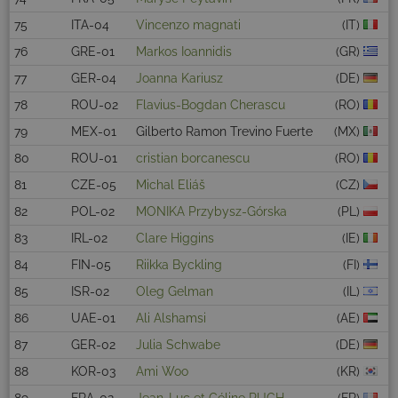
75
ITA-04
Vincenzo magnati
(IT)
76
GRE-01
Markos Ioannidis
(GR)
77
GER-04
Joanna Kariusz
(DE)
78
ROU-02
Flavius-Bogdan Cherascu
(RO)
79
MEX-01
Gilberto Ramon Trevino Fuerte
(MX)
80
ROU-01
cristian borcanescu
(RO)
81
CZE-05
Michal Eliáš
(CZ)
82
POL-02
MONIKA Przybysz-Górska
(PL)
83
IRL-02
Clare Higgins
(IE)
84
FIN-05
Riikka Byckling
(FI)
85
ISR-02
Oleg Gelman
(IL)
86
UAE-01
Ali Alshamsi
(AE)
87
GER-02
Julia Schwabe
(DE)
88
KOR-03
Ami Woo
(KR)