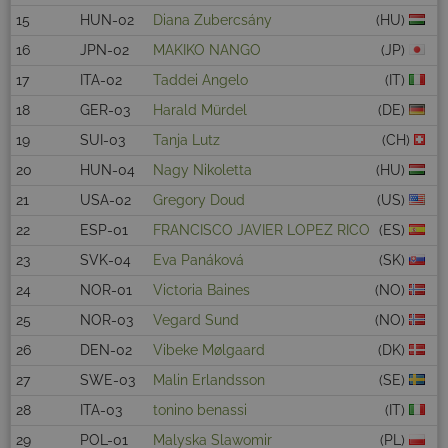
15
HUN-02
Diana Zubercsány
(HU)
16
JPN-02
MAKIKO NANGO
(JP)
17
ITA-02
Taddei Angelo
(IT)
18
GER-03
Harald Mürdel
(DE)
19
SUI-03
Tanja Lutz
(CH)
20
HUN-04
Nagy Nikoletta
(HU)
21
USA-02
Gregory Doud
(US)
22
ESP-01
FRANCISCO JAVIER LOPEZ RICO
(ES)
23
SVK-04
Eva Panáková
(SK)
24
NOR-01
Victoria Baines
(NO)
25
NOR-03
Vegard Sund
(NO)
26
DEN-02
Vibeke Mølgaard
(DK)
27
SWE-03
Malin Erlandsson
(SE)
28
ITA-03
tonino benassi
(IT)
29
POL-01
Malyska Slawomir
(PL)