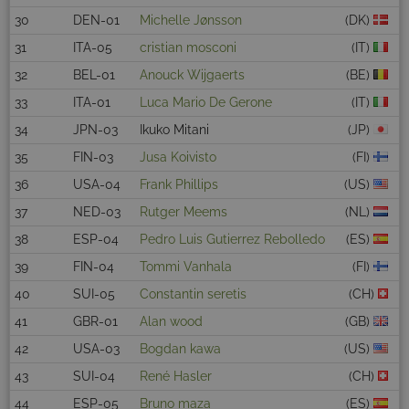
30
DEN-01
Michelle Jønsson
(DK)
31
ITA-05
cristian mosconi
(IT)
32
BEL-01
Anouck Wijgaerts
(BE)
33
ITA-01
Luca Mario De Gerone
(IT)
34
JPN-03
Ikuko Mitani
(JP)
35
FIN-03
Jusa Koivisto
(FI)
36
USA-04
Frank Phillips
(US)
37
NED-03
Rutger Meems
(NL)
38
ESP-04
Pedro Luis Gutierrez Rebolledo
(ES)
39
FIN-04
Tommi Vanhala
(FI)
40
SUI-05
Constantin seretis
(CH)
41
GBR-01
Alan wood
(GB)
42
USA-03
Bogdan kawa
(US)
43
SUI-04
René Hasler
(CH)
44
ESP-05
Bruno maza
(ES)