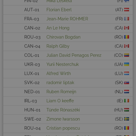
FIN-02
Mika Leskelä
(FI)
AUT-01
Florian Eberl
(AT)
FRA-03
Jean-Marie ROHMER
(FR)
CAN-02
An Le Hong
(CA)
ROU-03
Chirovan Bogdan
(RO)
CAN-04
Ralph Gilby
(CA)
COL-01
Julian David Penagos Perez
(CO)
UKR-03
Yurii Nesterchuk
(UA)
LUX-01
Alfred Wirth
(LU)
SVK-02
radomir liptak
(SK)
NED-01
Ruben Romeijn
(NL)
IRL-03
Liam O keeffe
(IE)
HUN-01
Tünde Rónaszéki
(HU)
SWE-02
Zimone Iwarsson
(SE)
ROU-04
Cristian popescu
(RO)