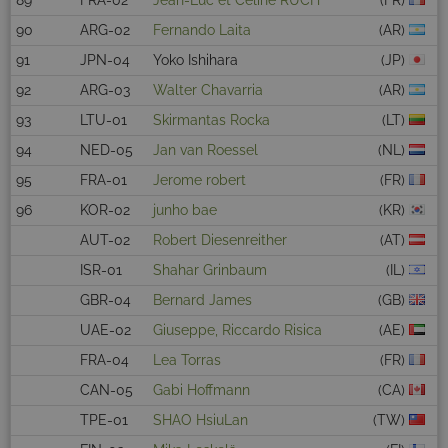
89
FRA-02
Jean-Luc et Céline RUCH
(FR)
90
ARG-02
Fernando Laita
(AR)
91
JPN-04
Yoko Ishihara
(JP)
92
ARG-03
Walter Chavarria
(AR)
93
LTU-01
Skirmantas Rocka
(LT)
94
NED-05
Jan van Roessel
(NL)
95
FRA-01
Jerome robert
(FR)
96
KOR-02
junho bae
(KR)
AUT-02
Robert Diesenreither
(AT)
ISR-01
Shahar Grinbaum
(IL)
GBR-04
Bernard James
(GB)
UAE-02
Giuseppe, Riccardo Risica
(AE)
FRA-04
Lea Torras
(FR)
CAN-05
Gabi Hoffmann
(CA)
TPE-01
SHAO HsiuLan
(TW)