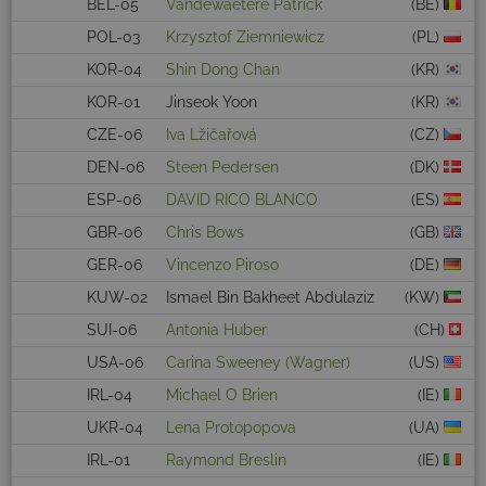
BEL-05
Vandewaetere Patrick
(BE)
POL-03
Krzysztof Ziemniewicz
(PL)
KOR-04
Shin Dong Chan
(KR)
KOR-01
Jinseok Yoon
(KR)
CZE-06
Iva Lžičařová
(CZ)
DEN-06
Steen Pedersen
(DK)
ESP-06
DAVID RICO BLANCO
(ES)
GBR-06
Chris Bows
(GB)
GER-06
Vincenzo Piroso
(DE)
KUW-02
Ismael Bin Bakheet Abdulaziz
(KW)
SUI-06
Antonia Huber
(CH)
USA-06
Carina Sweeney (Wagner)
(US)
IRL-04
Michael O Brien
(IE)
UKR-04
Lena Protopopova
(UA)
IRL-01
Raymond Breslin
(IE)