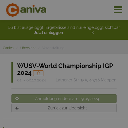
Du bist ausgeloggt. Ergebnisse sind nur eingeloggt sichtbar.
Jetzt einloggen
X
Caniva
Übersicht
Veranstaltung
WUSV-World Championship IGP
2024
01. - 06.10.2024
Lathener Str. 15A, 49716 Meppen
Anmeldung endete am 29.09.2024
Zurück zur Übersicht