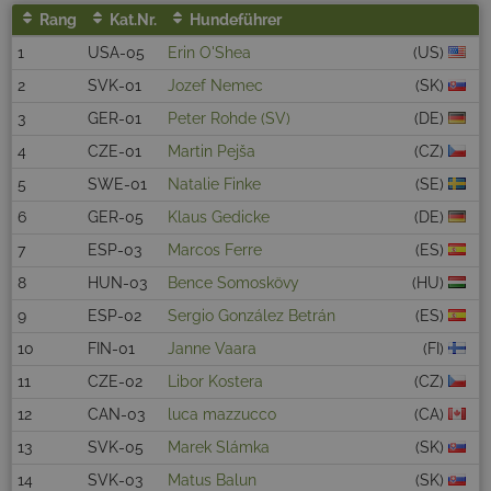
Rang
Kat.Nr.
Hundeführer
1
USA-05
Erin O'Shea
(US)
2
SVK-01
Jozef Nemec
(SK)
3
GER-01
Peter Rohde (SV)
(DE)
4
CZE-01
Martin Pejša
(CZ)
5
SWE-01
Natalie Finke
(SE)
6
GER-05
Klaus Gedicke
(DE)
7
ESP-03
Marcos Ferre
(ES)
8
HUN-03
Bence Somoskövy
(HU)
9
ESP-02
Sergio González Betrán
(ES)
10
FIN-01
Janne Vaara
(FI)
11
CZE-02
Libor Kostera
(CZ)
12
CAN-03
luca mazzucco
(CA)
13
SVK-05
Marek Slámka
(SK)
14
SVK-03
Matus Balun
(SK)