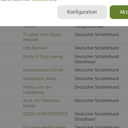
Königshöhle
Konfiguration
Akz
Nico z Lomeckého polesí
Deutscher Schäferhund
Cyano od Jemcinskeno
Deutscher Schäferhund
Zamku
(Langstockhaar)
T-Lothar vom Hause
Deutscher Schäferhund
Meraner
Orbi Barnero
Deutscher Schäferhund
Dooly of Dog training
Deutscher Schäferhund
(Stockhaar)
Ratsumestarin Zombi
Deutscher Schäferhund
Giovepluvio Athos
Deutscher Schäferhund
Puhma von der
Deutscher Schäferhund
Lobdeburg
Arod von Yokohama
Deutscher Schäferhund
Nango
GIDDO VOM FEDERSEE
Deutscher Schäferhund
(Stockhaar)
Elsa vom Haidbrunnen
Deutscher Schäferhund