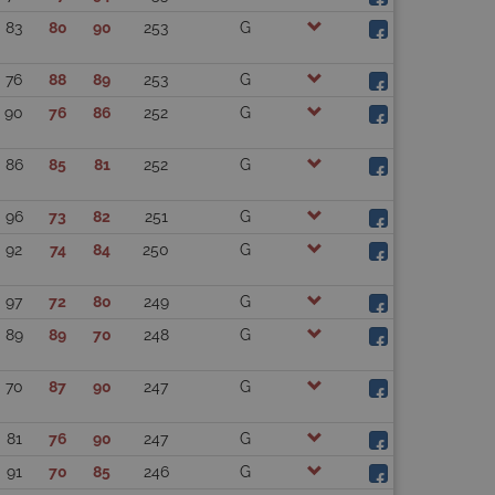
83
80
90
253
G
76
88
89
253
G
90
76
86
252
G
86
85
81
252
G
96
73
82
251
G
92
74
84
250
G
97
72
80
249
G
89
89
70
248
G
70
87
90
247
G
81
76
90
247
G
91
70
85
246
G