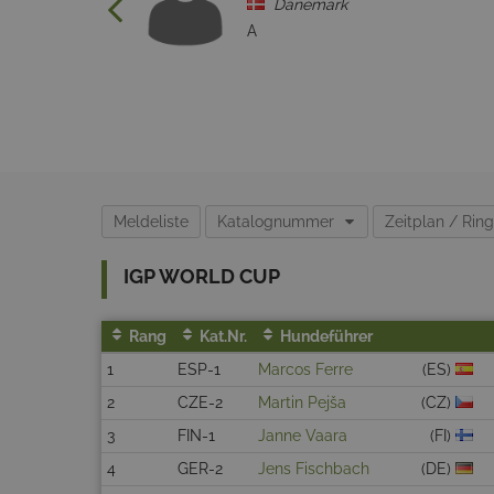
Dänemark
A
Meldeliste
Katalognummer
Zeitplan / Rin
IGP WORLD CUP
Rang
Kat.Nr.
Hundeführer
1
ESP-1
Marcos Ferre
(ES)
2
CZE-2
Martin Pejša
(CZ)
3
FIN-1
Janne Vaara
(FI)
4
GER-2
Jens Fischbach
(DE)