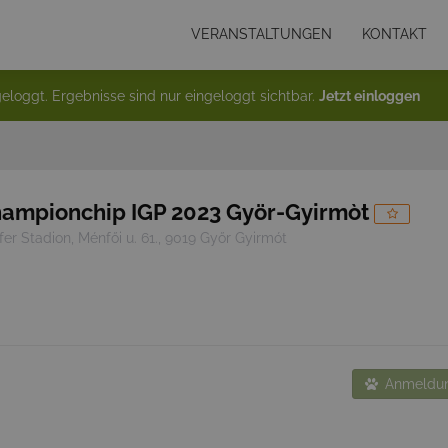
VERANSTALTUNGEN
KONTAKT
eloggt. Ergebnisse sind nur eingeloggt sichtbar.
Jetzt einloggen
ampionchip IGP 2023 Györ-Gyirmòt
fer Stadion, Ménfői u. 61., 9019 Győr Gyirmót
Anmeldun