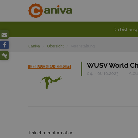
Du bist ausg
Caniva
Übersicht
Veranstaltung
WUSV World Ch
GEBRAUCHSHUNDESPORT
04. - 08.10.2023
Alcu
Teilnehmerinformation: