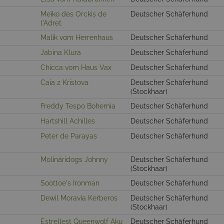
Meïko des Orckis de
Deutscher Schäferhund
l'Adret
Malik vom Herrenhaus
Deutscher Schäferhund
Jabina Klura
Deutscher Schäferhund
Chicca vom Haus Vax
Deutscher Schäferhund
Caia z Kristova
Deutscher Schäferhund
(Stockhaar)
Freddy Tespo Bohemia
Deutscher Schäferhund
Hartshill Achilles
Deutscher Schäferhund
Peter de Parayas
Deutscher Schäferhund
Molináridogs Johnny
Deutscher Schäferhund
(Stockhaar)
Soottoe's Ironman
Deutscher Schäferhund
Dewil Moravia Kerberos
Deutscher Schäferhund
(Stockhaar)
Estrellest Queenwolf Aku
Deutscher Schäferhund