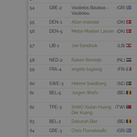
54
GRE-2
Vasileios Balakas -
(GR)
Vasileiou
55
DEN-1
Allan maindal
(DK)
56
DEN-5
Mette Moeller Larsen
(DK)
57
LIB-1
Joe Sandouk
(LB)
58
NED-2
Ruben Romeijn
(NL)
59
FRA-4
angele taglang
(FR)
60
SWE-3
Helene Svedberg
(SE)
61
BEL-5
Jurgen Wolfs
(BE)
62
TPE-3
SHAO Xiulan Huang
(TW)
Der Kuang
63
BEL-2
Deborah Bier
(BE)
64
GRE-3
Chris Floroskoufis
(GR)