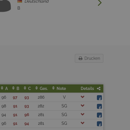
Deutschland
B
C
Drucken
A
B
C
Ges.
Note
Details
96
97
93
286
V
98
91
93
282
SG
94
91
96
281
SG
96
91
94
281
SG