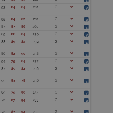
93
84
84
261
G
95
84
82
261
G
87
87
86
260
G
89
86
84
259
G
88
89
82
259
G
86
82
90
258
G
94
79
84
257
G
87
85
84
256
G
95
83
78
256
G
89
79
86
254
G
72
87
94
253
G
72
87
94
253
G