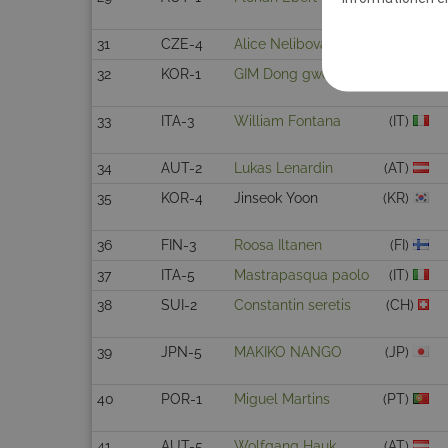
31
CZE-4
Alice Nelibová
(CZ)
32
KOR-1
GIM Dong gwon
(KR)
33
ITA-3
William Fontana
(IT)
34
AUT-2
Lukas Lenardin
(AT)
35
KOR-4
Jinseok Yoon
(KR)
36
FIN-3
Roosa Iltanen
(FI)
37
ITA-5
Mastrapasqua paolo
(IT)
38
SUI-2
Constantin seretis
(CH)
39
JPN-5
MAKIKO NANGO
(JP)
40
POR-1
Miguel Martins
(PT)
41
AUT-5
Wolfgang Hauk
(AT)