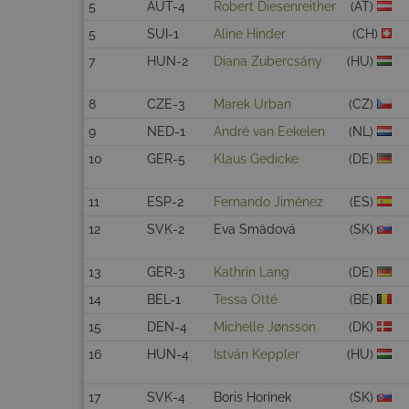
5
AUT-4
Robert Diesenreither
(AT)
5
SUI-1
Aline Hinder
(CH)
7
HUN-2
Diana Zubercsány
(HU)
8
CZE-3
Marek Urban
(CZ)
9
NED-1
André van Eekelen
(NL)
10
GER-5
Klaus Gedicke
(DE)
11
ESP-2
Fernando Jiménez
(ES)
12
SVK-2
Eva Smädová
(SK)
13
GER-3
Kathrin Lang
(DE)
14
BEL-1
Tessa Otté
(BE)
15
DEN-4
Michelle Jønsson
(DK)
16
HUN-4
István Keppler
(HU)
17
SVK-4
Boris Horínek
(SK)