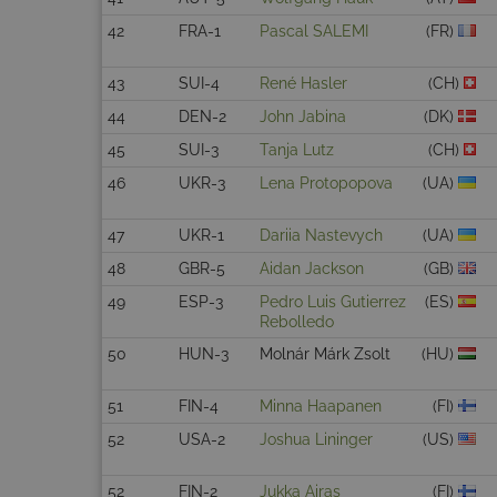
42
FRA-1
Pascal SALEMI
(FR)
43
SUI-4
René Hasler
(CH)
44
DEN-2
John Jabina
(DK)
45
SUI-3
Tanja Lutz
(CH)
46
UKR-3
Lena Protopopova
(UA)
47
UKR-1
Dariia Nastevych
(UA)
48
GBR-5
Aidan Jackson
(GB)
49
ESP-3
Pedro Luis Gutierrez
(ES)
Rebolledo
50
HUN-3
Molnár Márk Zsolt
(HU)
51
FIN-4
Minna Haapanen
(FI)
52
USA-2
Joshua Lininger
(US)
52
FIN-2
Jukka Airas
(FI)