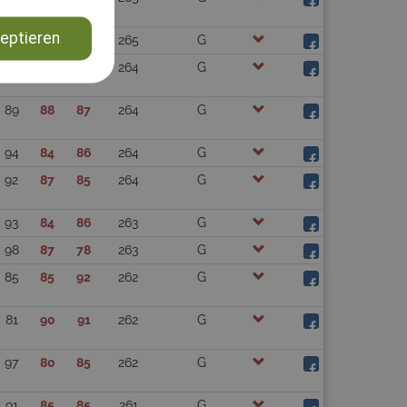
eptieren
97
78
90
265
G
81
90
93
264
G
89
88
87
264
G
94
84
86
264
G
92
87
85
264
G
93
84
86
263
G
98
87
78
263
G
85
85
92
262
G
81
90
91
262
G
97
80
85
262
G
91
85
85
261
G