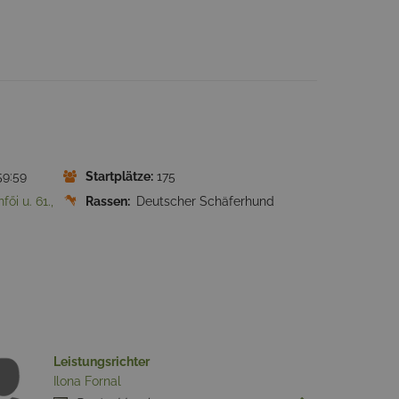
59:59
Startplätze:
175
ői u. 61.,
Rassen:
Deutscher Schäferhund
Leistungsrichter
Lei
Ilona Fornal
Toi