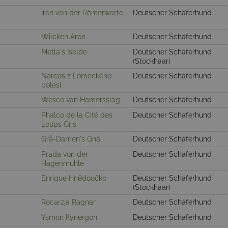
Iron von der Römerwarte
Deutscher Schäferhund
Wilcken Aron
Deutscher Schäferhund
Metla's Isolde
Deutscher Schäferhund
(Stockhaar)
Narcos z Lomeckého
Deutscher Schäferhund
polesí
Wesco van Hamersslag
Deutscher Schäferhund
Phalco de la Cité des
Deutscher Schäferhund
Loups Gris
Grå-Damen's Gná
Deutscher Schäferhund
Prada von der
Deutscher Schäferhund
Hagenmühle
Enrique Hnědoočko
Deutscher Schäferhund
(Stockhaar)
Rocarzja Ragnar
Deutscher Schäferhund
Ysmon Kynergon
Deutscher Schäferhund