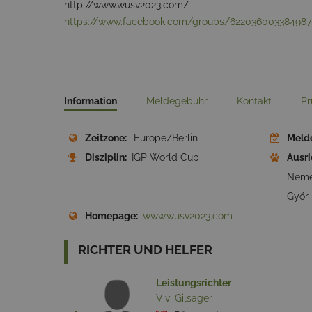
http://www.wusv2023.com/
https://www.facebook.com/groups/622036003384987
Information
Meldegebühr
Kontakt
Pr
Zeitzone:
Europe/Berlin
Meld
Disziplin:
IGP World Cup
Ausri
Neme
Győr
Homepage:
www.wusv2023.com
RICHTER UND HELFER
Leistungsrichter
Vivi Gilsager