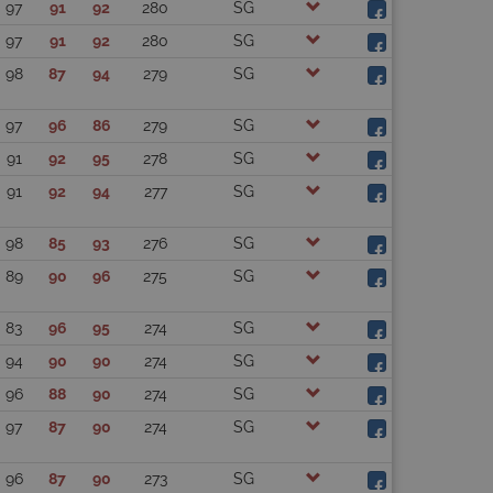
97
91
92
280
SG
97
91
92
280
SG
98
87
94
279
SG
97
96
86
279
SG
91
92
95
278
SG
91
92
94
277
SG
98
85
93
276
SG
89
90
96
275
SG
83
96
95
274
SG
94
90
90
274
SG
96
88
90
274
SG
97
87
90
274
SG
96
87
90
273
SG