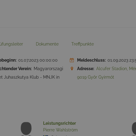
üfungsleiter
Dokumente
Treffpunkte
ebeginn:
01.07.2023 00:00:00
Meldeschluss:
01.09.2023 23:
chtender Verein:
Magyarorszagi
Adresse:
Alcufer Stadion, Ménf
t Juhaszkutya Klub - MNJK in
9019 Győr Gyirmót
Leistungsrichter
Pierre Wahlström