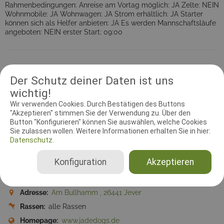
Rahmenbedingungen: Anreise am Vortag möglich: JA Zelte: NEIN
Wohnmobile: JA Wohnwagen: JA Strom erhältlich: JA Starter
können sich als Helfer anbieten: JA Es werden Mannschaftsläufe
angeboten: NEIN erster Start: 09:00
Der Schutz deiner Daten ist uns
Information
Kontakt
Prüfungsleiter
Dokumente
wichtig!
Wir verwenden Cookies. Durch Bestätigen des Buttons
Zeitzone:
Europe/Berlin
"Akzeptieren" stimmen Sie der Verwendung zu. Über den
Button "Konfigurieren" können Sie auswählen, welche Cookies
Meldebeginn:
12.01.2016 00:00:00
Sie zulassen wollen. Weitere Informationen erhalten Sie in hier:
Meldeschluss:
12.01.2016 00:00:00
Datenschutz.
Startplätze:
140
Konfiguration
Akzeptieren
Disziplin:
Agility
Ausrichtender Verein:
JADEDogs
Adresse:
Am Bullhamm , 26441 Jever
Rassen:
alle Rassen
Homepage:
www.jadedogs.de