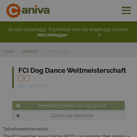
Du bist ausgeloggt. Ergebnisse sind nur eingeloggt sichtbar.
Jetzt einloggen
X
Caniva
Übersicht
Veranstaltung
FCI Dog Dance Weltmeisterschaft
09. - 10.11.2017
Anmeldung endete am 29.09.2017
Zurück zur Übersicht
Teilnehmerinformation:
The FCI member associations (NCO) can register their teams (4