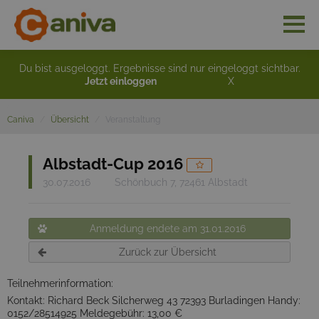
Du bist ausgeloggt. Ergebnisse sind nur eingeloggt sichtbar.
Jetzt einloggen
X
Caniva
Übersicht
Veranstaltung
Albstadt-Cup 2016
30.07.2016
Schönbuch 7, 72461 Albstadt
Anmeldung endete am 31.01.2016
Zurück zur Übersicht
Teilnehmerinformation:
Kontakt: Richard Beck Silcherweg 43 72393 Burladingen Handy:
0152/28514925 Meldegebühr: 13,00 €