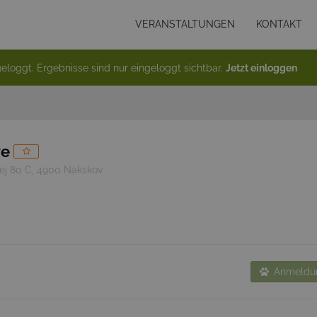
VERANSTALTUNGEN
KONTAKT
eloggt. Ergebnisse sind nur eingeloggt sichtbar.
Jetzt einloggen
ve
ej 80 C, 4900 Nakskov
Anmeldun