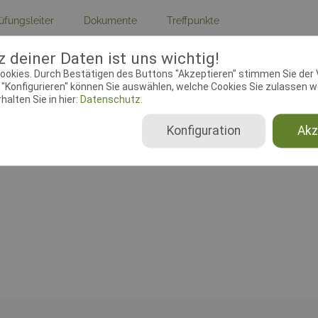
üfungsleiter
Dokumente
Treffpunkte
 deiner Daten ist uns wichtig!
ebeginn:
12.07.2017 00:00:00
Meldeschluss:
14.09.2017 00
ookies. Durch Bestätigen des Buttons "Akzeptieren" stimmen Sie der
se:
Maglehøjvej 80 C, 4900
Rassen:
alle Rassen
"Konfigurieren" können Sie auswählen, welche Cookies Sie zulassen wo
kov
alten Sie in hier:
Datenschutz.
Konfiguration
Akz