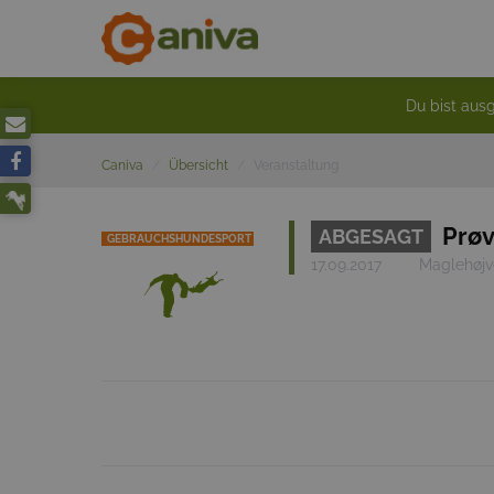
Du bist ausg
Caniva
Übersicht
Veranstaltung
Prø
ABGESAGT
GEBRAUCHSHUNDESPORT
17.09.2017
Maglehøjv