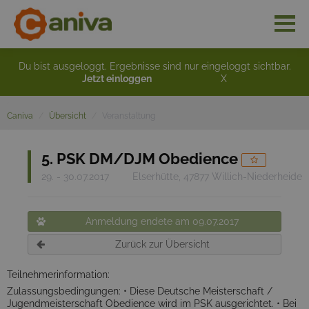
Du bist ausgeloggt. Ergebnisse sind nur eingeloggt sichtbar.
Jetzt einloggen
X
Caniva
Übersicht
Veranstaltung
5. PSK DM/DJM Obedience
29. - 30.07.2017
Elserhütte, 47877 Willich-Niederheide
Anmeldung endete am 09.07.2017
Zurück zur Übersicht
Teilnehmerinformation:
Zulassungsbedingungen: • Diese Deutsche Meisterschaft /
Jugendmeisterschaft Obedience wird im PSK ausgerichtet. • Bei