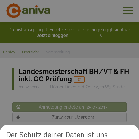
Du bist ausgeloggt. Ergebnisse sind nur eingeloggt sichtbar.
Jetzt einloggen
X
Caniva
Übersicht
Veranstaltung
Landesmeisterschaft BH/VT & FH
inkl. OG Prüfung
01.04.2017
Hörner Deichfeld Ost 12, 21683 Stade
Anmeldung endete am 25.03.2017
Zurück zur Übersicht
Der Schutz deiner Daten ist uns