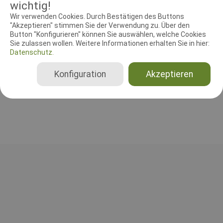
wichtig!
RICHTER UND HELFER
Wir verwenden Cookies. Durch Bestätigen des Buttons
Leistungsrichter
Schutzdiensthelfer
"Akzeptieren" stimmen Sie der Verwendung zu. Über den
Button "Konfigurieren" können Sie auswählen, welche Cookies
Sie zulassen wollen. Weitere Informationen erhalten Sie in hier:
Leistungsrichter
Datenschutz.
Monika Heidrich
Deutschland
Konfiguration
Akzeptieren