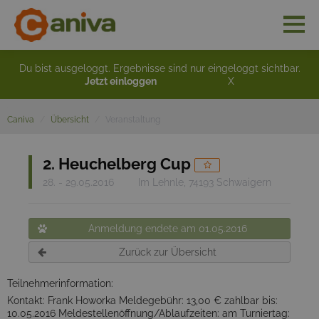
Du bist ausgeloggt. Ergebnisse sind nur eingeloggt sichtbar.
Jetzt einloggen
X
Caniva
Übersicht
Veranstaltung
2. Heuchelberg Cup
28. - 29.05.2016
Im Lehnle, 74193 Schwaigern
Anmeldung endete am 01.05.2016
Zurück zur Übersicht
Teilnehmerinformation:
Kontakt: Frank Howorka Meldegebühr: 13,00 € zahlbar bis:
10.05.2016 Meldestellenöffnung/Ablaufzeiten: am Turniertag: