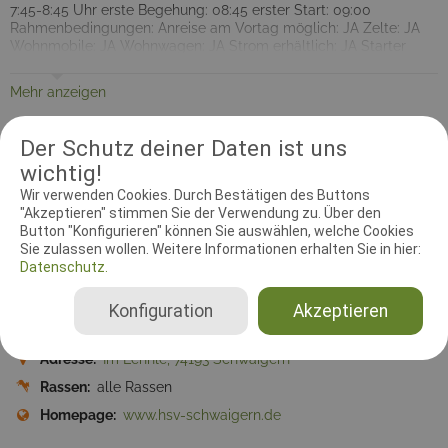
7:45-8:45 Uhr erste Begehung: 08:45 erster Start: 09:00
Rahmenbedingungen: Anreise am Vortag möglich: JA Zelte: JA
Wohnmobile: JA Wohnwagen: JA Strom erhältlich: JA Starter
können sich als Helfer anbieten: JA Es werden Mannschaftsläufe
angeboten: NEIN Annahmeverfahren / Sonstiges: 2 Tages Starter
Mehr anzeigen
werden bevorzugt angenommen
Information
Kontakt
Prüfungsleiter
Dokumente
Der Schutz deiner Daten ist uns
wichtig!
Zeitzone:
Europe/Berlin
Wir verwenden Cookies. Durch Bestätigen des Buttons
"Akzeptieren" stimmen Sie der Verwendung zu. Über den
Meldebeginn:
01.02.2016 08:00:00
Button "Konfigurieren" können Sie auswählen, welche Cookies
Meldeschluss:
01.05.2016 00:00:00
Sie zulassen wollen. Weitere Informationen erhalten Sie in hier:
Datenschutz.
Startplätze:
180
Disziplin:
Agility
Konfiguration
Akzeptieren
Ausrichtender Verein:
HSV Schwaigern
Adresse:
Im Lehnle, 74193 Schwaigern
Rassen:
alle Rassen
Homepage:
www.hsv-schwaigern.de