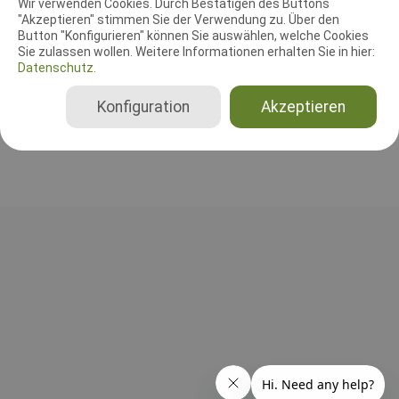
Wir verwenden Cookies. Durch Bestätigen des Buttons
"Akzeptieren" stimmen Sie der Verwendung zu. Über den
Leistungsrichter
Button "Konfigurieren" können Sie auswählen, welche Cookies
Irmgard Zinn
Sie zulassen wollen. Weitere Informationen erhalten Sie in hier:
Datenschutz.
Deutschland
Begleithundprüfung
Konfiguration
Akzeptieren